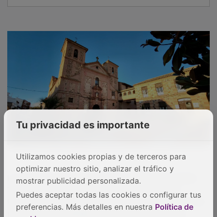
Tu privacidad es importante
Utilizamos cookies propias y de terceros para
optimizar nuestro sitio, analizar el tráfico y
La campaña regional del Orgullo 2026, bajo el lema
mostrar publicidad personalizada.
“Avancemos con Orgullo”, refuerza esta mirada.
Castilla-La Mancha ha programado actos en las cinco
Puedes aceptar todas las cookies o configurar tus
provincias y Guadalajara abrió la agenda con un
preferencias. Más detalles en nuestra
Política de