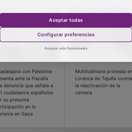
Aceptar todas
Configurar preferencias
Aceptar solo funcionales
adalajara con Palestina
Multitudinaria protesta e
esenta ante la Fiscalía
Loranca de Tajuña contra
a denuncia que señala a
la reactivación de la
1 ciudadanos españoles
cantera
r su presunta
rticipación en la
ensiva en Gaza