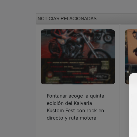
NOTICIAS RELACIONADAS
Fontanar acoge la quinta
Mo
edición del Kalvaria
tr
Kustom Fest con rock en
la
directo y ruta motera
Mo
Mo