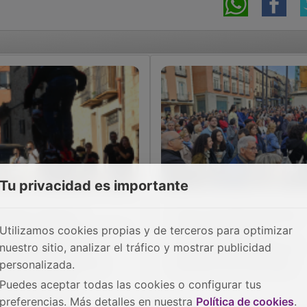
Tu privacidad es importante
tores, música y
Cerca de 400 personas
Utilizamos cookies propias y de terceros para optimizar
adición se preparan para
protestan frente al
nuestro sitio, analizar el tráfico y mostrar publicidad
 VIII Concentración
Ayuntamiento contra el
tera ICE RIDERS en
aumento de zona azul
personalizada.
lina de Aragón
Puedes aceptar todas las cookies o configurar tus
preferencias. Más detalles en nuestra
Política de cookies
.