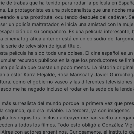
ie de trabas que ha tenido para rodar la película en España
tina. La protagonista es una psicoanalista que una noche ma
eando a una prostituta, ocultando después del cadáver. S
 ser un policía maltratador, e inicia una amistad con la muje
esaparición de su compañero. Es una película interesante, 
a cinematográfica anterior está en un episodio del largome
 serie de televisión de igual título.
 esta película ha sido toda una odisea. El cine español es un
umular recursos públicos en la que los productores se limi
na película que cueste un poco menos. La historia original
ban a estar Karra Elejalde, Rosa Mariscal y Javier Gurruchag
ultura, como el gobierno vasco y las diferentes televisiones
asco me ha negado incluso el rodar en la sede de la lendaka
el más surrealista del mundo porque la primera vez que pre
la segunda, que era inviable. La tercera, ya con imágenes
lía los requisitos. Incluso anteayer me han vuelto a negar 
eden a todos los filmes. Todo esto obligó a González-Vigi
 Aires con actores argentinos. Curiosamente, el instituto d