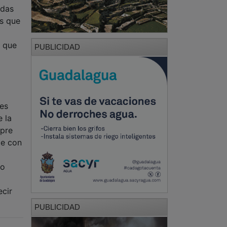
odas
os que
e que
PUBLICIDAD
 es
e la
mpre
je con
co
ecir
PUBLICIDAD