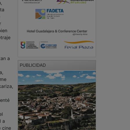
,
ta
e
r
bien
traje
tan a
PUBLICIDAD
a,
 me
riza,
senté
el
l a
e cine