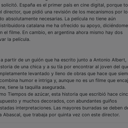
solicitó. España es el primer país en cine digital, porque t
l director, que pidió una revisión de los mecanismos por l
o absolutamente necesarias. La película no tiene aún
distribuidora catalana me ha ofrecido su apoyo, diciéndom
rán el filme. En cambio, en argentina ahora mismo hay dos
r la película.
 a partir de un guión que ha escrito junto a Antonio Albert,
toria de una chica y a su tía por encontrar al joven del qu
mpletamente levantado y lleno de obras que hace que sie
la combina humor e intriga y, aunque no es un filme que enca
ne, tiene la taquilla asegurada.
como Tiempos de azúcar, esta historia que escribió hace cin
esupuesto y muchos decorados, con abundantes guiños
ustadas interpretaciones. Las mayores burradas se deben d
ia Abascal, que trabaja por quinta vez con este director.