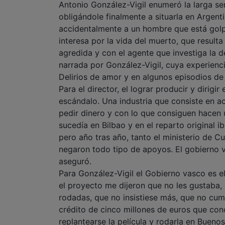
Antonio González-Vigil enumeró la larga ser
obligándole finalmente a situarla en Argen
accidentalmente a un hombre que está golp
interesa por la vida del muerto, que resulta
agredida y con el agente que investiga la d
narrada por González-Vigil, cuya experienci
Delirios de amor y en algunos episodios de la
Para el director, el lograr producir y dirigir
escándalo. Una industria que consiste en ac
pedir dinero y con lo que consiguen hacen u
sucedía en Bilbao y en el reparto original i
pero año tras año, tanto el ministerio de C
negaron todo tipo de apoyos. El gobierno v
aseguró.
Para González-Vigil el Gobierno vasco es 
el proyecto me dijeron que no les gustaba, 
rodadas, que no insistiese más, que no cump
crédito de cinco millones de euros que conc
replantearse la película y rodarla en Buenos