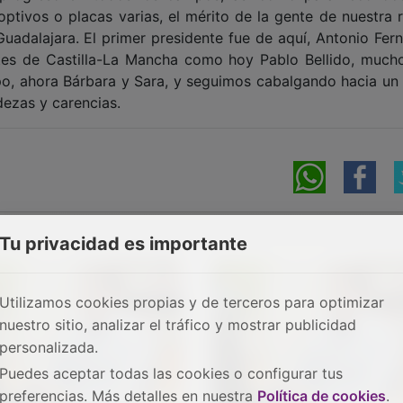
optivos o placas varias, el mérito de la gente de nuestra 
uadalajara. El primer presidente fue de aquí, Antonio Fer
ortes de Castilla-La Mancha como hoy Pablo Bellido, much
po, ahora Bárbara y Sara, y seguimos cabalgando hacia un 
dezas y carencias.
Tu privacidad es importante
Utilizamos cookies propias y de terceros para optimizar
nuestro sitio, analizar el tráfico y mostrar publicidad
personalizada.
Puedes aceptar todas las cookies o configurar tus
preferencias. Más detalles en nuestra
Política de cookies
.