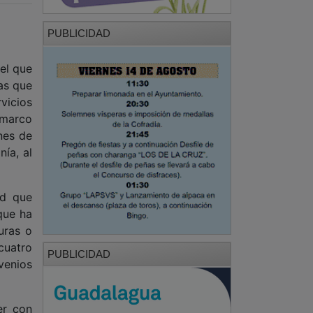
PUBLICIDAD
el que
as que
vicios
 marco
ones de
ía, al
ad que
que ha
uras o
cuatro
PUBLICIDAD
venios
er con