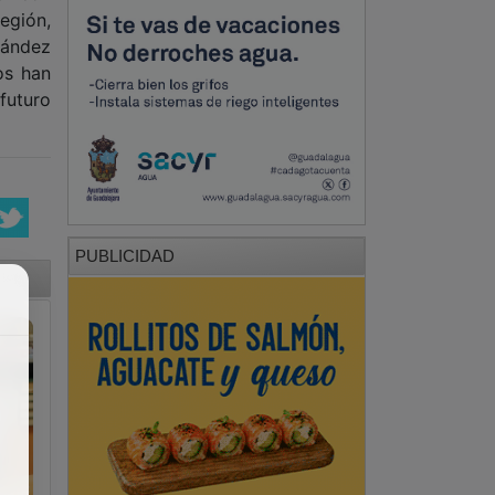
región,
nández
os han
futuro
PUBLICIDAD