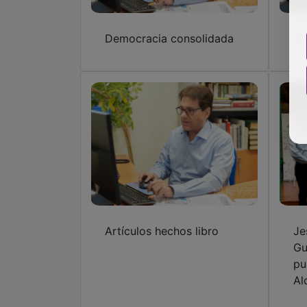
Democracia consolidada
Be
Artículos hechos libro
Je
Gu
pu
Al