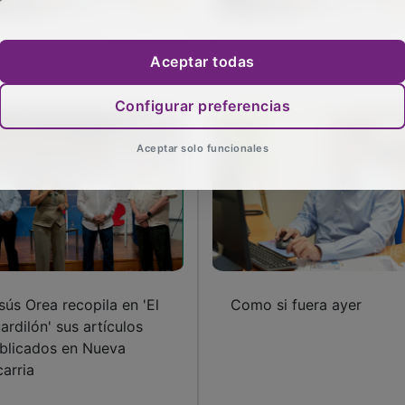
lleza y talento
Visita papal a España
Aceptar todas
Configurar preferencias
Aceptar solo funcionales
sús Orea recopila en 'El
Como si fuera ayer
ardilón' sus artículos
blicados en Nueva
carria