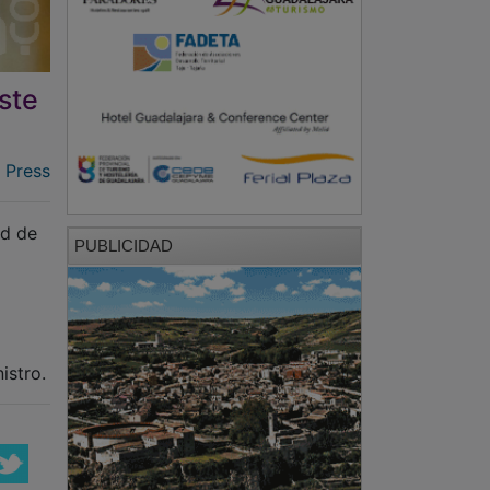
ste
 Press
ed de
PUBLICIDAD
istro.