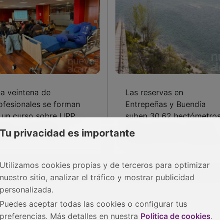
a veintena de
Las reservas en
ofesionales se forman
Entrepeñas y Buendía
 un curso sobre UPP,
suben 30,62 hectómetro
ídas y movilidad
hasta acumular 1.584,36,
Tu privacidad es importante
el 64,15% de su capacida
Utilizamos cookies propias y de terceros para optimizar
nuestro sitio, analizar el tráfico y mostrar publicidad
personalizada.
Puedes aceptar todas las cookies o configurar tus
preferencias. Más detalles en nuestra
Política de cookies
.