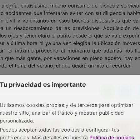
 alegría, entusiasmo, mucho consumo de bienes y servicio
o accidentes que intentarán evitar con su diligencia habit
ón civil y voluntarios en esos buenos dispositivos que s
a un desbordamiento de las previsiones. Adquisición de
s ojos y tener claro el punto desde el que se va a experi
rse a última hora ni ya una vez elegida la ubicación movers
acar el máximo provecho al momento que además nos ll
en que más gente, por vacaciones en pleno agosto, hay en 
ndo el tema del verano, el que dejará un hito a recordar.
Tu privacidad es importante
Utilizamos cookies propias y de terceros para optimizar
nuestro sitio, analizar el tráfico y mostrar publicidad
personalizada.
Puedes aceptar todas las cookies o configurar tus
preferencias. Más detalles en nuestra
Política de cookies
.