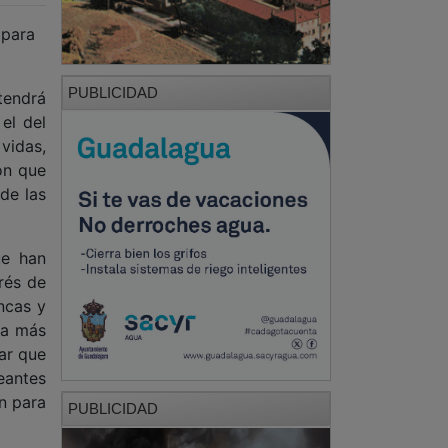
 para
PUBLICIDAD
tendrá
el del
vidas,
ón que
de las
ue han
rés de
ncas y
la más
lar que
eantes
n para
PUBLICIDAD