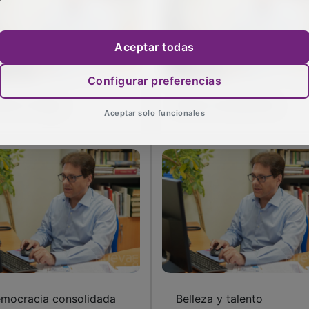
Aceptar todas
Configurar preferencias
tbol y fuego
Nuevo cumpleaños
Aceptar solo funcionales
mocracia consolidada
Belleza y talento