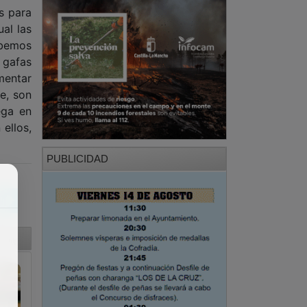
s para
ual las
abemos
 gafas
mentar
e, son
ega en
ellos,
PUBLICIDAD