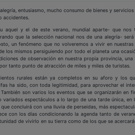
 alegría, entusiasmo, mucho consumo de bienes y servicios
 o accidentes.
u aquel y el de este verano, mundial aparte- que nos 
rando que la selección nacional nos de una alegría- será 
osto, un fenómeno que no volveremos a vivir en nuestras 
de los mismos persiguiendo por todo el planeta una ocasi
iciones de observación en nuestra propia provincia, una 
por tanto punto de atracción de miles y miles de turistas.
ntos rurales están ya completos en su aforo y los q
as ha sido, con toda legitimidad, para aprovechar el inte
 También son varios los eventos que se organizarán en fi
o variados espectáculos a lo largo de una tarde única, en 
, que concluirá con una lluvia de perseidas, más espectacu
ce con los días condicionando la agenda tanto de veran
unidad de vivirlo en su tierra como de los que se acercará