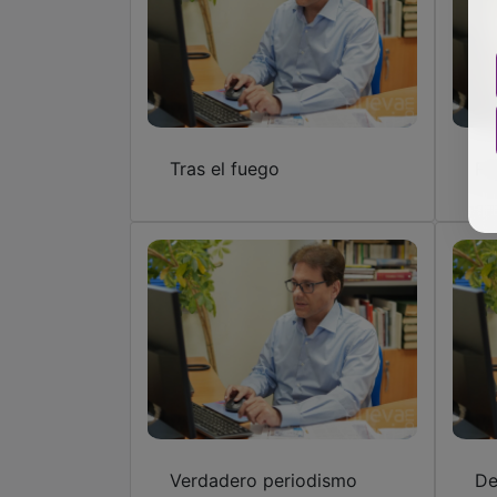
Tras el fuego
Fú
Verdadero periodismo
De