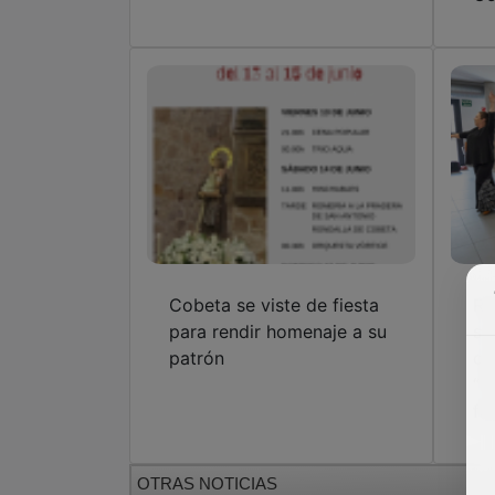
Cobeta se viste de fiesta
Ri
para rendir homenaje a su
su
patrón
co
“D
fa
OTRAS NOTICIAS