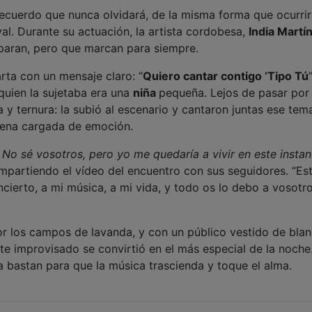
ecuerdo que nunca olvidará, de la misma forma que ocurri
val. Durante su actuación, la artista cordobesa,
India Martí
paran, pero que marcan para siempre.
arta con un mensaje claro: “
Quiero cantar contigo ‘Tipo Tú
quien la sujetaba era una
niña
pequeña. Lejos de pasar por 
 y ternura: la subió al escenario y cantaron juntas ese tem
scena cargada de emoción.
No sé vosotros, pero yo me quedaría a vivir en este instan
ompartiendo el vídeo del encuentro con sus seguidores. “Es
cierto, a mi música, a mi vida, y todo os lo debo a vosotro
por los campos de lavanda, y con un público vestido de bla
te improvisado se convirtió en el más especial de la noche
 bastan para que la música trascienda y toque el alma.