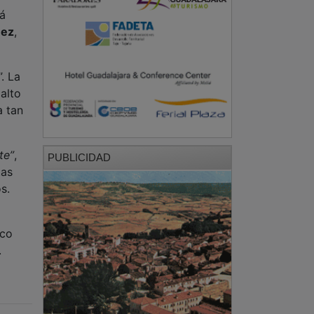
rá
nez
,
’”. La
alto
a tan
te”
,
PUBLICIDAD
tas
s.
nco
.