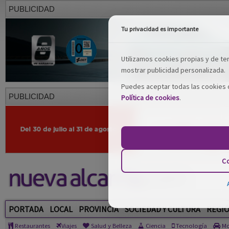
PUBLICIDAD
Tu privacidad es importante
Utilizamos cookies propias y de terc
mostrar publicidad personalizada.
Puedes aceptar todas las cookies o
PUBLICIDAD
Política de cookies
.
Co
PORTADA
LOCAL
PROVINCIA
SOCIEDAD Y CULTURA
REGI
Restaurantes
Viajes
Salud y Belleza
Ciencia
Tecnología
Mo