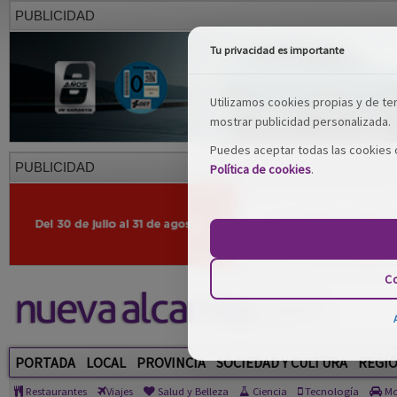
PUBLICIDAD
Tu privacidad es importante
Utilizamos cookies propias y de terc
mostrar publicidad personalizada.
Puedes aceptar todas las cookies o
PUBLICIDAD
Política de cookies
.
Co
PORTADA
LOCAL
PROVINCIA
SOCIEDAD Y CULTURA
REGI
Restaurantes
Viajes
Salud y Belleza
Ciencia
Tecnología
Mo
Vídeos