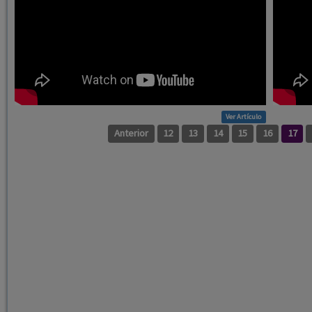
Ver Artículo
Anterior
12
13
14
15
16
17