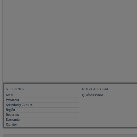
SECCIONES
NUEVA ALCARRIA
Local
Quiénes somos
Provincia
Sociedad y Cultura
Región
Deportes
Economía
Opinión
Tiempo: 0.1486 seg., Memoria Usada: 0.88 MB