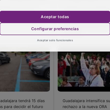
llanueva de la Torre
El PSOE acusa a Guarino
augura su nuevo espacio
de “sembrar el caos” con
Aceptar todas
ra el Centro de la Mujer
la zona azul y exige la
suspensión definitiva de 
Configurar preferencias
ampliación
Aceptar solo funcionales
adalajara tendrá 15 días
Guadalajara intensifica s
s para decidir el futuro
rechazo a la nueva ORA