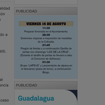
alidad
PUBLICIDAD
ión
e
ido a
ifi.
al
encia
PUBLICIDAD
cceso