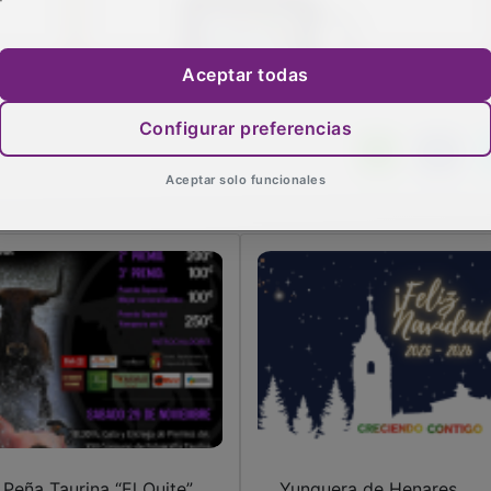
Aceptar todas
Configurar preferencias
Aceptar solo funcionales
 Peña Taurina “El Quite”
Yunquera de Henares