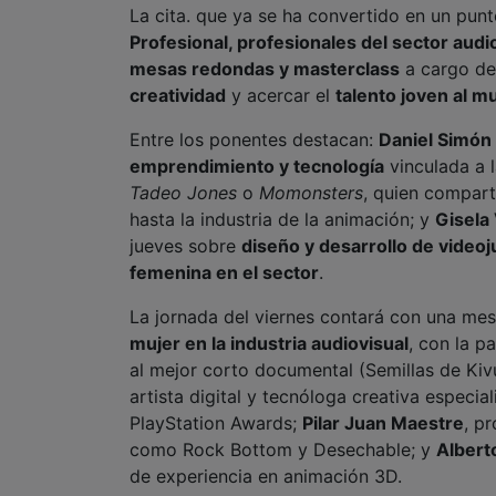
La cita. que ya se ha convertido en un pun
Profesional, profesionales del sector audi
mesas redondas y masterclass
a cargo de 
creatividad
y acercar el
talento joven al m
Entre los ponentes destacan:
Daniel Simón
emprendimiento y tecnología
vinculada a l
Tadeo Jones
o
Momonsters
, quien compart
hasta la industria de la animación; y
Gisela
jueves sobre
diseño y desarrollo de video
femenina en el sector
.
La jornada del viernes contará con una m
mujer en la industria audiovisual
, con la p
al mejor corto documental (Semillas de Kivu
artista digital y tecnóloga creativa especi
PlayStation Awards;
Pilar Juan Maestre
, p
como Rock Bottom y Desechable; y
Albert
de experiencia en animación 3D.