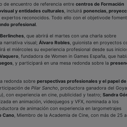
to de encuentro de referencia entre
centros de Formación
ovisual y entidades culturales
, incluirá
ponencias, proyecc
expertos reconocidos. Todo ello con el objetivode foment
undo profesional
.
 Berlinches
, que abrirá el martes con una charla sobre
a narrativa visual;
Álvaro Robles
, guionista en proyectos 
irá el miércoles su experiencia profesional desde sus inicio
 Vaquero
, fundadora de Women in Games España, que habla
juegos
, y participará en una mesa redonda sobre la
presen
esa redonda sobre
perspectivas profesionales y el papel de 
articipación de
Pilar Sancho
, productora ganadora del Goy
), con experiencia en cine, publicidad y teatro;
Sandra G
alizada en animación, videojuegos y VFX, nominada a los
roductora de animación con experiencia en largometrajes
o Cano
, Miembro de la Academia de Cine, con más de 25 