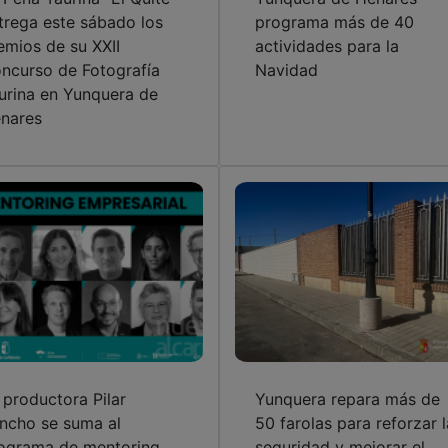
trega este sábado los
programa más de 40
emios de su XXII
actividades para la
ncurso de Fotografía
Navidad
urina en Yunquera de
nares
 productora Pilar
Yunquera repara más de
ncho se suma al
50 farolas para reforzar l
ograma de mentoring
seguridad y mejorar el