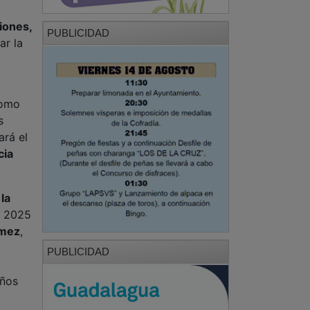
iones,
PUBLICIDAD
ar la
como
s
rá el
cia
la
a 2025
ómez
,
PUBLICIDAD
años