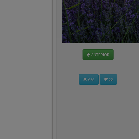
ANTERIOR
695
22