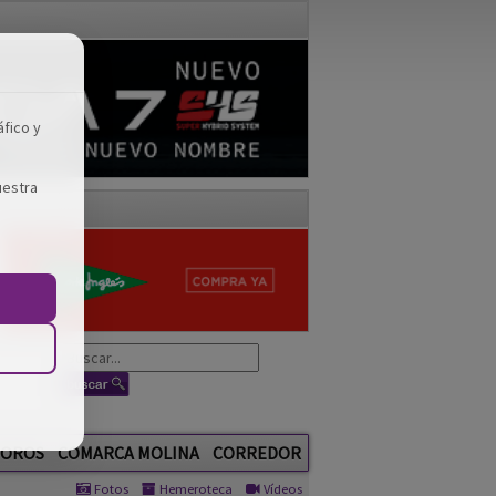
áfico y
uestra
OROS
COMARCA MOLINA
CORREDOR
Fotos
Hemeroteca
Vídeos