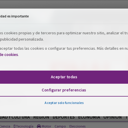
idad es importante
os cookies propias y de terceros para optimizar nuestro sitio, analizar el tr
publicidad personalizada.
ceptar todas las cookies o configurar tus preferencias. Más detalles en n
 de cookies
.
Aceptar todas
Configurar preferencias
Aceptar solo funcionales
DAD Y CULTURA
REGIÓN
DEPORTES
ECONOMÍA
OPINIÓN
T
iencia
Tecnología
Motor
Campo
Elecciones