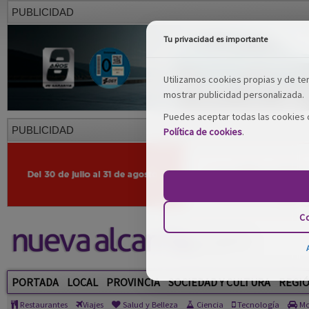
PUBLICIDAD
Tu privacidad es importante
Utilizamos cookies propias y de terc
mostrar publicidad personalizada.
Puedes aceptar todas las cookies o
PUBLICIDAD
Política de cookies
.
Co
PORTADA
LOCAL
PROVINCIA
SOCIEDAD Y CULTURA
REGI
Restaurantes
Viajes
Salud y Belleza
Ciencia
Tecnología
Mo