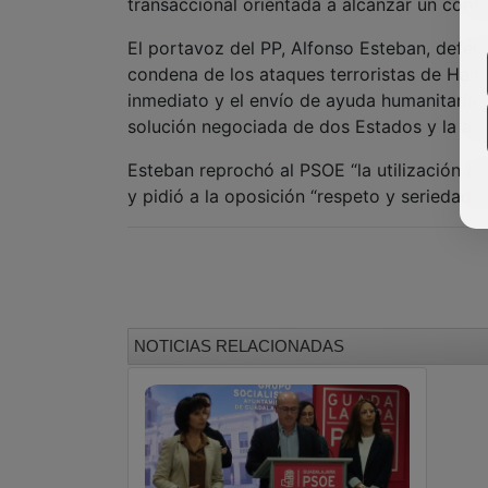
transaccional orientada a alcanzar un consen
El portavoz del PP, Alfonso Esteban, defen
condena de los ataques terroristas de Hamás
inmediato y el envío de ayuda humanitaria a
solución negociada de dos Estados y la ac
Esteban reprochó al PSOE “la utilización e
y pidió a la oposición “respeto y seriedad e
NOTICIAS RELACIONADAS