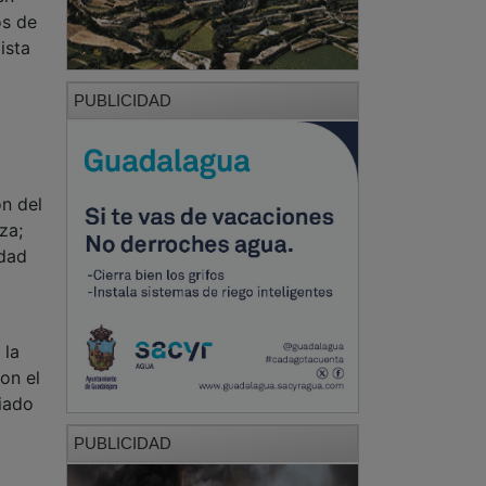
os de
ista
PUBLICIDAD
ón del
za;
idad
 la
on el
iado
PUBLICIDAD