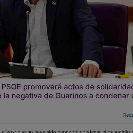
l PSOE promoverá actos de solidarida
e la negativa de Guarinos a condenar 
Red
 a Vox; que no haya sido capaz de condenar el genocidio 