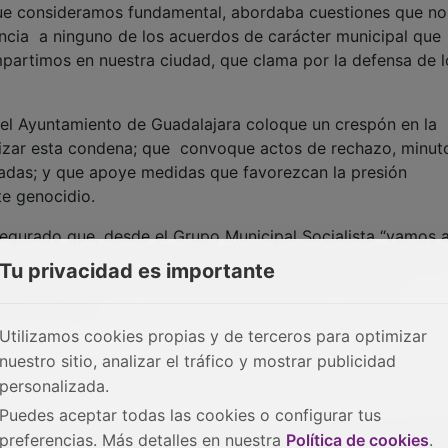
que consideramos fundamental, abordaba cuestiones que no
encia a ninguno de los acuerdos de carácter municipal que
artimos en nuestra ciudad, que clama por la defensa de l
el Ayuntamiento de Guadalajara coloque un crespón en la
ibilizar esta condena; que convoque actos de rechazo, minut
inadas; y que apoye medidas que favorezcan la presión
te genocidio.
segurado que, desde el Grupo Municipal Socialista “vamos 
ad y de los derechos humanos, porque se trata de humanidad
Tu privacidad es importante
r de lado ante las más de 60.000 personas inocentes
iños y niñas”.
Utilizamos cookies propias y de terceros para optimizar
nuestro sitio, analizar el tráfico y mostrar publicidad
personalizada.
Puedes aceptar todas las cookies o configurar tus
ha lamentado que el PSOE rechazara en el pleno una propue
preferencias. Más detalles en nuestra
Política de cookies
.