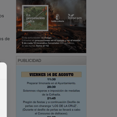
os
os de
PUBLICIDAD
a
,
sta