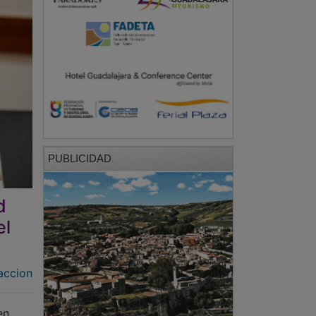
PUBLICIDAD
d
el
accion
en