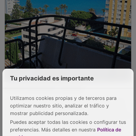
Tu privacidad es importante
Medidas ambientales y sanitarias
Desde la Consejería de Desarrollo Sostenible se han
Utilizamos cookies propias y de terceros para
trasladado también propuestas sobre el impacto del
optimizar nuestro sitio, analizar el tráfico y
trasvase, la presencia del mejillón cebra, la declaración
mostrar publicidad personalizada.
de aguas trucheras protegidas y aspectos de salud
Puedes aceptar todas las cookies o configurar tus
pública vinculados al consumo, baño y reutilización.
preferencias. Más detalles en nuestra
Política de