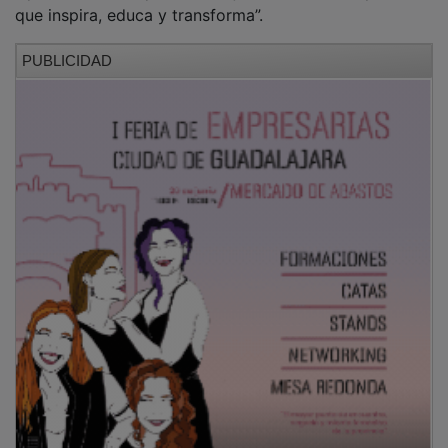
Durante la jornada, se compartieron experiencias
vitales y deportivas que evidenciaron que la
superación no es un concepto abstracto, sino un
proceso real construido desde el esfuerzo diario, la
constancia y el compromiso personal.
Especialmente emotiva fue la intervención de Álex
Roca, que conectó profundamente con el público
gracias a su autenticidad y humanidad, alejándose de
discursos prefabricados para ofrecer un testimonio
sincero y valiente, y con sus giros de humor. A lo largo
de su intervención, reivindicó el valor de lo real frente
al “postureo” y apeló a una visión positiva de las
capacidades de cada persona:
PUBLICIDAD