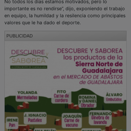
En la misma línea, Javier Ablanque aportó la
perspectiva del deporte profesional, subrayando que
la superación implica también enfrentarse a uno
mismo y mantener una actitud de lucha constante
incluso en los momentos más difíciles. “Es levantarse
cada día con la determinación de ser mejor que ayer”,
apuntó, argumentando que el trabajo gana siempre al
talento, “Ya hay que entrenar todos los días y eso
supone sacrificar muchas cosas”
PUBLICIDAD