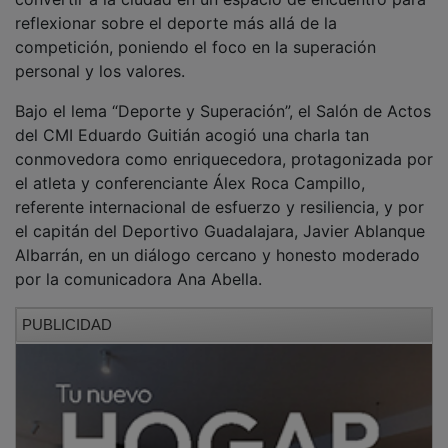
reflexionar sobre el deporte más allá de la
competición, poniendo el foco en la superación
personal y los valores.
Bajo el lema “Deporte y Superación”, el Salón de Actos
del CMI Eduardo Guitián acogió una charla tan
conmovedora como enriquecedora, protagonizada por
el atleta y conferenciante Álex Roca Campillo,
referente internacional de esfuerzo y resiliencia, y por
el capitán del Deportivo Guadalajara, Javier Ablanque
Albarrán, en un diálogo cercano y honesto moderado
por la comunicadora Ana Abella.
PUBLICIDAD
El acto contó con la presencia de la alcaldesa de
Guadalajara, Ana Guarinos, acompañada de los
concejales Armengol Engonga, José Luis Alguacil y
Eva Henche, así como de numerosos representantes