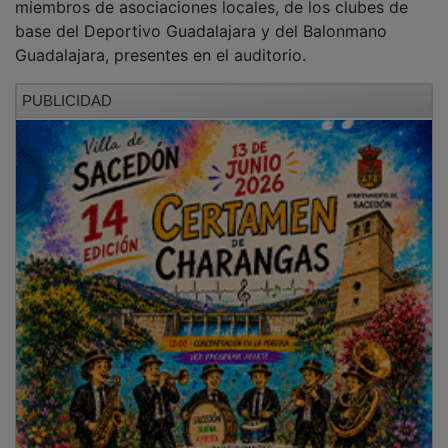
Además, la alcaldesa de Guadalajara, Ana Guarinos,
dio la bienvenida a los asistentes subrayando el valor
inspirador de estas jornadas y el papel del deporte
como motor de crecimiento personal.
Guarinos puso en valor la trayectoria de los
protagonistas, destacando que “la superación no es un
momento, sino una actitud ante la vida”, y trasladó a
Álex Roca el reconocimiento de la ciudad como “un
ejemplo vivo de lo que significa no rendirse nunca”.
Asimismo, resaltó el compromiso y el esfuerzo que
encarna Javier Ablanque como referente del deporte
local, agradeciendo también la implicación de las
entidades colaboradoras y la respuesta del público,