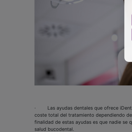
· Las ayudas dentales que ofrece iDental 
coste total del tratamiento dependiendo de l
finalidad de estas ayudas es que nadie se 
salud bucodental.