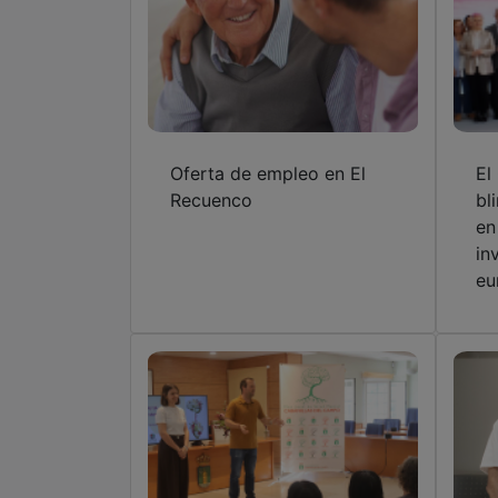
Oferta de empleo en El
El
Recuenco
bl
en
in
eu