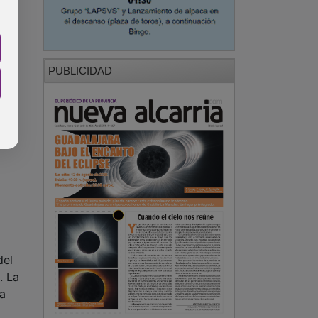
PUBLICIDAD
del
. La
na