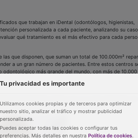
cados que trabajan en iDental (odontólogos, higienistas,
atención personalizada a cada paciente, analizando su cas
valuar qué tratamiento es el más efectivo para cada perso
 las que disponen, que suman un total de 100.000m² repar
ender a un gran número de pacientes. Entre estos centros s
tro odontológico más grande del mundo, con más de 10.00
Tu privacidad es importante
 de 25 gabinetes, frente a los 3 ó 4 que suele tener un
Utilizamos cookies propias y de terceros para optimizar
tán divididos por especialidades odontológicas.
nuestro sitio, analizar el tráfico y mostrar publicidad
personalizada.
Puedes aceptar todas las cookies o configurar tus
preferencias. Más detalles en nuestra
Política de cookies
.