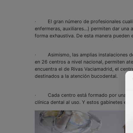
· El gran número de profesionales cualifi
enfermeras, auxiliares…) permiten dar una 
forma exhaustiva. De esta manera pueden e
· Asimismo, las amplias instalaciones de
en 26 centros a nivel nacional, permiten at
encuentra el de Rivas Vaciamadrid, el cen
destinados a la atención bucodental.
· Cada centro está formado por una media
clínica dental al uso. Y estos gabinetes es