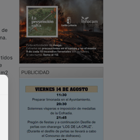
o de
na.
tidos
e
0 m2
PUBLICIDAD
a