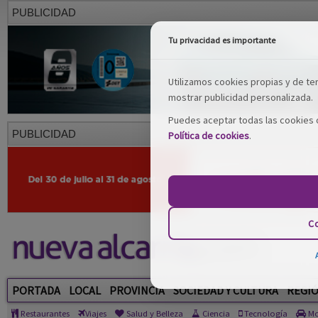
PUBLICIDAD
Tu privacidad es importante
Utilizamos cookies propias y de terc
mostrar publicidad personalizada.
Puedes aceptar todas las cookies o
PUBLICIDAD
Política de cookies
.
Co
PORTADA
LOCAL
PROVINCIA
SOCIEDAD Y CULTURA
REGI
Restaurantes
Viajes
Salud y Belleza
Ciencia
Tecnología
Mo