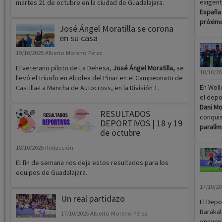
exigent
martes 21 de octubre en la ciudad de Guadalajara.
España 
próxim
José Ángel Moratilla se corona
en su casa
19/10/2025
Alberto Moreno Pérez
El veterano piloto de La Dehesa,
José Ángel Moratilla,
se
18/10/2
llevó el triunfo en Alcolea del Pinar en el Campeonato de
En Woll
Castilla-La Mancha de Autocross, en la División 1.
el depo
Dani Mo
RESULTADOS
conquis
DEPORTIVOS | 18 y 19
paralím
de octubre
18/10/2025
Redacción
El fin de semana nos deja estos resultados para los
equipos de Guadalajara.
17/10/2
Un real partidazo
El Depo
Barakal
17/10/2025
Alberto Moreno Pérez
encuent