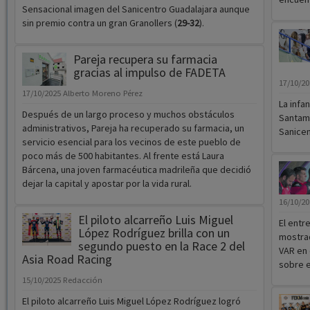
Sensacional imagen del Sanicentro Guadalajara aunque
sin premio contra un gran Granollers (
29-32
).
Pareja recupera su farmacia
gracias al impulso de FADETA
17/10/2
17/10/2025
Alberto Moreno Pérez
La infa
Después de un largo proceso y muchos obstáculos
Santama
administrativos, Pareja ha recuperado su farmacia, un
Sanicen
servicio esencial para los vecinos de este pueblo de
poco más de 500 habitantes. Al frente está Laura
Bárcena, una joven farmacéutica madrileña que decidió
dejar la capital y apostar por la vida rural.
16/10/2
El piloto alcarreño Luis Miguel
El entr
López Rodríguez brilla con un
mostrad
segundo puesto en la Race 2 del
VAR en 
Asia Road Racing
sobre e
15/10/2025
Redacción
El piloto alcarreño Luis Miguel López Rodríguez logró