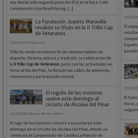
una destacada segunda posición (P2) en la Race 2 del
campeonato Asia Road Racing, [...]
15/10/2
La Fundación Juanito Maravilla
El equi
revalida su título en la II Trillo Cup
de Veteranos
resulta
competi
15/10/2025
Redacción
Español
pasado
Trillo ha vivido un intenso fin de semana repleto de
deporte, historia, música y tradición. La celebración de
la
II Trillo Cup de Veteranos
, junto con las actividades en
torno al Día del Pilar, ha llenado las calles de ambiente,
convivencia y participación vecinal.
15/10/2
El rugido de los motores
El Sani
vuelve este domingo al
circuito de Alcolea del Pinar
horas, 
exigent
15/10/2025
Alberto Moreno Pérez
El rugir de los motores volverá a escucharse este
domingo en el circuito de Alcolea del Pinar, donde se
celebrará el Campeonato de Castilla-La Mancha de