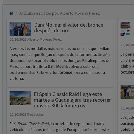
Artículos escritos por: Alberto Moreno Pérez
Dani Molina: el valor del bronce
después del oro
20/10/2025
Alberto Moreno Pérez
20/10/2
A veces las medallas más valiosas no son las que brillan
La peñ
más, sino las que llegan después de la tormenta. Un año
un viaj
después de tocar el cielo en los Juegos Paralímpicos de
Club
y 
París, el paratriatleta
Dani Molina
volvió a subirse al
octubr
podio mundial. Esta vez fue
bronce
, pero con sabor a
victoria.
El Spain Classic Raid llega este
martes a Guadalajara tras recorrer
más de 300 kilómetros
20/10/2
20/10/2025
Redacción
Los jud
partici
El XI
Spain Classic Raid
, la prueba de regularidad para
celebra
vehículos clásicos más larga de Europa, hará meta este