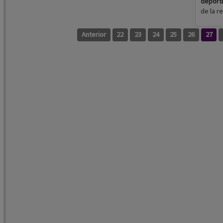
deporti
de la r
Anterior
22
23
24
25
26
27