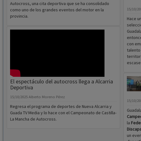
Autocross, una cita deportiva que se ha consolidado
15/10/2
como uno de los grandes eventos del motor en la
provincia.
Hace un
selecci
Guadala
entonce
con emp
talento
territo
escasez
El espectáculo del autocross llega a Alcarria
Deportiva
15/10/2025
Alberto Moreno Pérez
15/10/2
Regresa el programa de deportes de Nueva Alcarria y
Guadala
Guada TV Media y lo hace con el Campeonato de Castilla-
Campeon
La Mancha de Autocross.
la
Fede
Discapa
un even