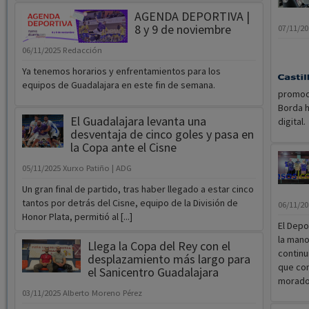
AGENDA DEPORTIVA |
8 y 9 de noviembre
07/11/2
06/11/2025
Redacción
Ya tenemos horarios y enfrentamientos para los
equipos de Guadalajara en este fin de semana.
promoci
Borda h
El Guadalajara levanta una
digital.
desventaja de cinco goles y pasa en
la Copa ante el Cisne
05/11/2025
Xurxo Patiño | ADG
Un gran final de partido, tras haber llegado a estar cinco
tantos por detrás del Cisne, equipo de la División de
06/11/2
Honor Plata, permitió al [...]
El Depo
la mano
Llega la Copa del Rey con el
continu
desplazamiento más largo para
que con
el Sanicentro Guadalajara
morado
03/11/2025
Alberto Moreno Pérez