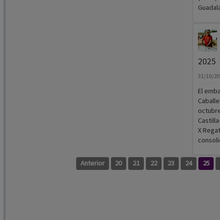
Guadala
2025
31/10/2
El emba
Caballe
octubre
Castill
X Regat
consoli
Anterior
20
21
22
23
24
25