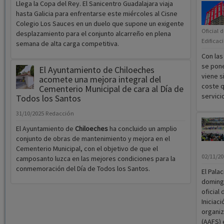
Llega la Copa del Rey. El Sanicentro Guadalajara viaja
hasta Galicia para enfrentarse este miércoles al Cisne
Colegio Los Sauces en un duelo que supone un exigente
Oficial 
desplazamiento para el conjunto alcarreño en plena
Edificac
semana de alta carga competitiva.
Con las
se pone
El Ayuntamiento de Chiloeches
viene s
acomete una mejora integral del
coste q
Cementerio Municipal de cara al Día de
servici
Todos los Santos
31/10/2025
Redacción
El Ayuntamiento de
Chiloeches
ha concluido un amplio
conjunto de obras de mantenimiento y mejora en el
Cementerio Municipal, con el objetivo de que el
02/11/2
camposanto luzca en las mejores condiciones para la
conmemoración del Día de Todos los Santos.
El Pala
domingo
oficial
Iniciac
organiz
(AAFS) 