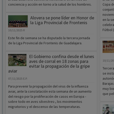
conciencia y acción en torno a la salud de los hombres.
Copa de
conjun
noviemb
Alovera se pone líder en Honor de
en la s
la Liga Provincial de Frontenis
celebra
Fútbol 
10/11/2025
R
Este fin de semana se ha disputado la tercera jornada
de la Liga Provincial de Frontenis de Guadalajara.
El Gobierno confina desde el lunes
aves de corral en 18 zonas para
10/11/2
evitar la propagación de la gripe
Tercera
aviar
se insta
autonóm
07/11/2025
E.P.
Baraja
Para prevenir la propagación del virus de la influenza
muy bie
aviar, ante la constatación esta semana de un aumento
que pel
del riesgo por la proliferación de casos en Europa -
sobre todo en aves silvestres-, los movimientos
migratorios y el descenso de las temperaturas.