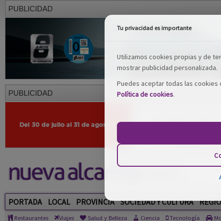
PUBLICIDAD
Tu privacidad es importante
Utilizamos cookies propias y de terc
mostrar publicidad personalizada.
Puedes aceptar todas las cookies o
PUBLICIDAD
Política de cookies
.
Co
PORTADA
LOCAL
PROVINCIA
SOCIEDAD Y CULTURA
REGI
Restaurantes
Viajes
Salud y Belleza
Ciencia
Tecnología
Mo