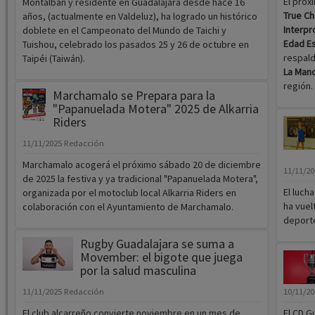
El pró
Montalbán y residente en Guadalajara desde hace 16
True C
años, (actualmente en Valdeluz), ha logrado un histórico
Interpr
doblete en el Campeonato del Mundo de Taichi y
Edad E
Tuishou, celebrado los pasados 25 y 26 de octubre en
respald
Taipéi (Taiwán).
La Man
región.
Marchamalo se Prepara para la
"Papanuelada Motera" 2025 de Alkarria
Riders
11/11/2025
Redacción
Marchamalo acogerá el próximo sábado 20 de diciembre
11/11/2
de 2025 la festiva y ya tradicional "Papanuelada Motera",
El luch
organizada por el motoclub local Alkarria Riders en
ha vuel
colaboración con el Ayuntamiento de Marchamalo.
deporte
Rugby Guadalajara se suma a
Movember: el bigote que juega
por la salud masculina
11/11/2025
Redacción
10/11/2
El club alcarreño convierte noviembre en un mes de
El CD G