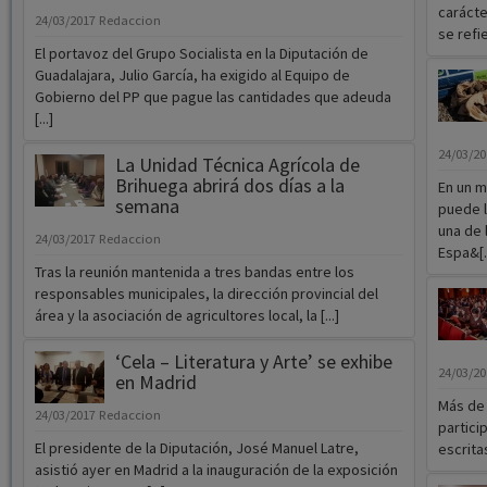
carácte
24/03/2017
Redaccion
se refie
El portavoz del Grupo Socialista en la Diputación de
Guadalajara, Julio García, ha exigido al Equipo de
Gobierno del PP que pague las cantidades que adeuda
[...]
24/03/2
La Unidad Técnica Agrícola de
Brihuega abrirá dos días a la
En un m
semana
puede l
una de 
24/03/2017
Redaccion
Espa&[..
Tras la reunión mantenida a tres bandas entre los
responsables municipales, la dirección provincial del
área y la asociación de agricultores local, la [...]
‘Cela – Literatura y Arte’ se exhibe
24/03/2
en Madrid
Más de 
24/03/2017
Redaccion
partici
El presidente de la Diputación, José Manuel Latre,
escritas
asistió ayer en Madrid a la inauguración de la exposición