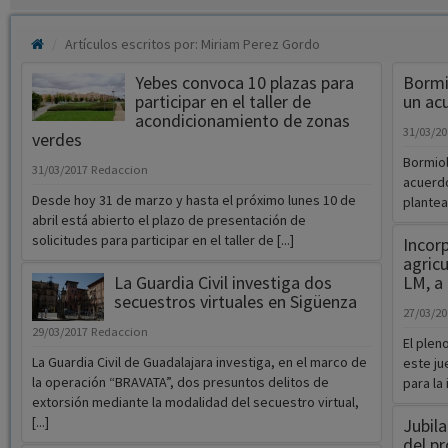
Artículos escritos por: Miriam Perez Gordo
Yebes convoca 10 plazas para
Bormi
participar en el taller de
un acu
acondicionamiento de zonas
31/03/2
verdes
Bormiol
31/03/2017
Redaccion
acuerdo
Desde hoy 31 de marzo y hasta el próximo lunes 10 de
plantea
abril está abierto el plazo de presentación de
solicitudes para participar en el taller de [...]
Incor
agricu
La Guardia Civil investiga dos
LM, a 
secuestros virtuales en Sigüenza
27/03/2
29/03/2017
Redaccion
El plen
La Guardia Civil de Guadalajara investiga, en el marco de
este ju
la operación “BRAVATA”, dos presuntos delitos de
para la 
extorsión mediante la modalidad del secuestro virtual,
[...]
Jubil
del p