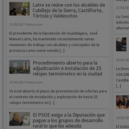
Latre se reúne con los alcaldes de
27/03/2
Cubillejo de la Sierra, Castilforte,
Tórtola y Valdesotos
La Conc
edición
27/03/2017
Redaccion
alternat
El presidente de la Diputación de Guadalajara, José
Manuel Latre, ha mantenido recientemente varias
reuniones de trabajo con alcaldes y concejales de la
provincia como viene siendo [...]
24/03/2
Procedimiento abierto para la
adjudicación e instalación de 25
La Dire
relojes termómetro en la ciudad
164.206
Castill
27/03/2017
Redaccion
[...]
Ya está abierto el plazo de presentación de ofertas para
el contrato de instalación y explotación de hasta 25
relojes termómetro en [...]
El PSOE exige a la Diputación que
24/03/2
pague a los grupos de desarrollo
rural lo que les adeuda
El Gobi