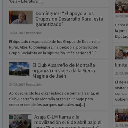
‘Cela – Literatura [...]
Domínguez: “El apoyo a los
24/03/2
Grupos de Desarrollo Rural está
garantizado”
Cerca d
la jorna
24/03/2017
Redaccion
Diputaci
El diputado responsable de los Grupos de Desarrollo
Rural, Alberto Domínguez, ha pedido al portavoz del
Grupo Socialista en la Diputación “más seriedad [...]
limita
El Club Alcarreño de Montaña
organiza un viaje a la la Sierra
21/03/2
Magina de Jaén
El dele
24/03/2017
Redacción
visitad
Aprovechando los días festivos de Semana Santa, el
con dis
Club Alcarreño de Montaña organiza un viaje para
Gobiern
conocer uno de los parques naturales má[...]
Asaja C-LM llama a la
movilización el 6 de abril bajo el
21/03/2
lema "Sin campo no hay nada"