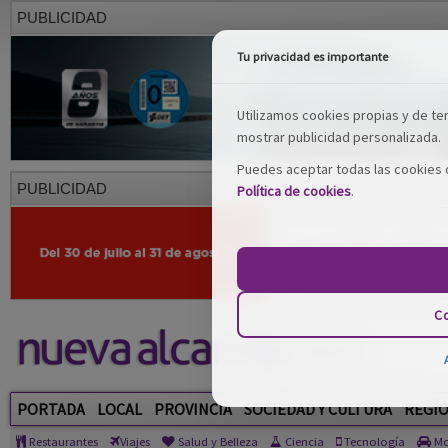
PUBLICIDAD
Tu privacidad es importante
Utilizamos cookies propias y de terc
mostrar publicidad personalizada.
Puedes aceptar todas las cookies o
PUBLICIDAD
Política de cookies
.
Co
PORTADA
LOCAL
PROVINCIA
SOCIEDAD Y CULTURA
REGI
Restaurantes
Viajes
Salud y Belleza
Ciencia
Tecnología
Mo