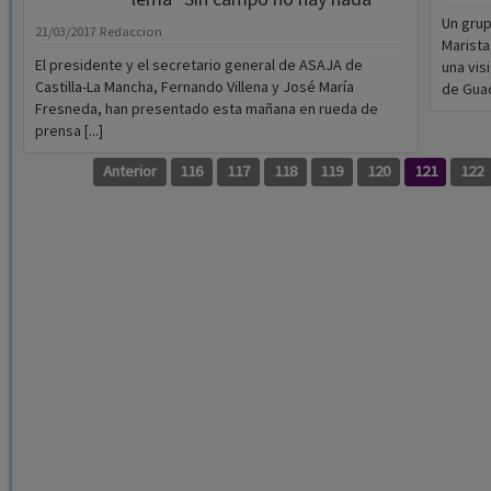
Un grup
21/03/2017
Redaccion
Marista
El presidente y el secretario general de ASAJA de
una vis
Castilla-La Mancha, Fernando Villena y José María
de Guada
Fresneda, han presentado esta mañana en rueda de
prensa [...]
Anterior
116
117
118
119
120
121
122