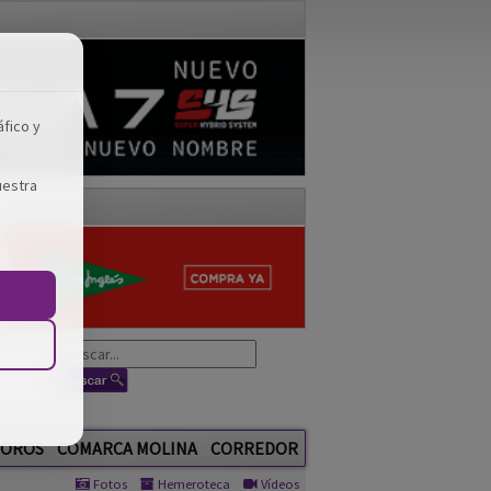
áfico y
uestra
OROS
COMARCA MOLINA
CORREDOR
Fotos
Hemeroteca
Vídeos