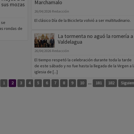
Marchamalo
y sus mozas
26/04/2026
Redacción
El clásico Día de la Bicicleta volvió a ser multitudinario.
o se
las rondas de
La tormenta no aguó la romería a
Valdelagua
26/04/2026
Redacción
El tiempo respetó la celebración durante toda la tarde
de este sábado y no fue hasta la llegada de la Virgen a l
iglesia de [...]
...
1
2
3
4
5
6
7
8
9
10
181
182
Siguie