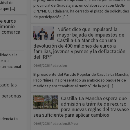
Móvil de
provincial de Guadalajara, en colaboración con CEOE-
que [...]
CPEYME Guadalajara, ha cerrado el plazo de solicitudes
de participación, [...]
de euros
rimonio
Núñez dice que impulsará la
la comarca
mayor bajada de impuestos de
Castilla-La Mancha con una
devolución de 400 millones de euros a
familias, jóvenes y pymes y la deflactación
idado a la
del IRPF
e a la
04/05/2026
Redaccion
nternacional
El presidente del Partido Popular de Castilla-La Mancha,
Paco Núñez, ha presentado un ambicioso paquete de
cado las
medidas para “cambiar el rumbo” de la polí[...]
a personas
Castilla-La Mancha espera que
admisión a trámite de recurso
para nuevas reglas del trasvase
sea suficiente para aplicar cambios
sidencia La
04/05/2026
Redaccion/E.Press