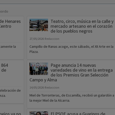
 Gordo
de Henares
Teatro, circo, música en la calle y
Centro
mercado artesano en el corazón
de los pueblos negros
27/05/2026
Redaccion
camente la
Campillo de Ranas acoge, este sábado, el XII Arte en la
Plaza.
u 864
Page anuncia 14 nuevas
 de
variedades de vino en la entrega
de los Premios Gran Selección
Campo y Alma
14/05/2026
Redaccion
celebración de
Miel de Torronteras, de Escamilla, recibió un galardón a
enza.
la mejor Miel de la Alcarria.
nejos ya no
El PSOE acusa a Guarinos de