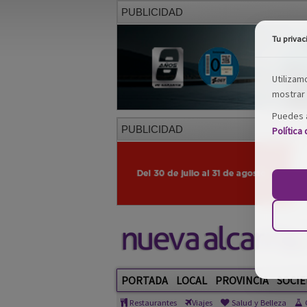
PUBLICIDAD
Tu privac
Utilizam
mostrar 
Puedes a
PUBLICIDAD
Política
PORTADA
LOCAL
PROVINCIA
SOCIE
Restaurantes
Viajes
Salud y Belleza
C