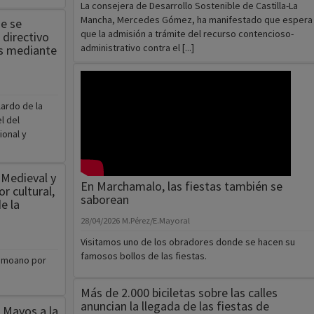
La consejera de Desarrollo Sostenible de Castilla-La
Mancha, Mercedes Gómez, ha manifestado que espera
e se
que la admisión a trámite del recurso contencioso-
 directivo
administrativo contra el [...]
s mediante
ardo de la
l del
ional y
a Medieval y
En Marchamalo, las fiestas también se
r cultural,
saborean
e la
28/04/2026
M.Pérez/E.Mayoral
Visitamos uno de los obradores donde se hacen su
famosos bollos de las fiestas.
omoano por
Más de 2.000 biciletas sobre las calles
anuncian la llegada de las fiestas de
 Mayos a la