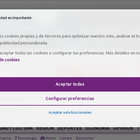
idad es importante
os cookies propias y de terceros para optimizar nuestro sitio, analizar el tr
publicidad personalizada.
ceptar todas las cookies o configurar tus preferencias. Más detalles en n
 de cookies
.
Aceptar todas
Configurar preferencias
Aceptar solo funcionales
DAD Y CULTURA
REGIÓN
DEPORTES
ECONOMÍA
OPINIÓN
T
iencia
Tecnología
Motor
Campo
Elecciones