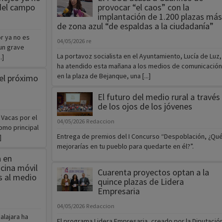
del campo
provocar “el caos” con la
implantación de 1.200 plazas más
de zona azul “de espaldas a la ciudadanía”
r ya no es
04/05/2026
re
un grave
La portavoz socialista en el Ayuntamiento, Lucía de Luz,
.]
ha atendido esta mañana a los medios de comunicación
en la plaza de Bejanque, una [...]
 el próximo
El futuro del medio rural a través
de los ojos de los jóvenes
 Vacas por el
04/05/2026
Redaccion
omo principal
Entrega de premios del I Concurso “Despoblación, ¿Qu
]
mejorarías en tu pueblo para quedarte en él?”.
a en
cina móvil
Cuarenta proyectos optan a la
os al medio
quince plazas de Lidera
Empresaria
04/05/2026
Redaccion
alajara ha
El programa Lidera Empresaria, creado por la Diputació