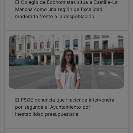
El PSOE afirma que “mientras Paco Núñez
habla de bajada de impuestos, Guarinos los
sube todos” en Guadalajara