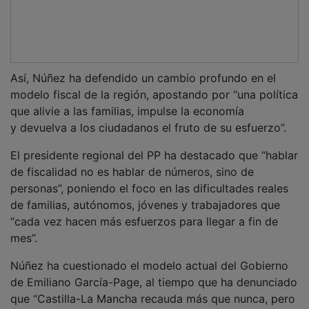
que “Castilla-La Mancha recauda más que nunca, pero
no vive mejor”, por lo que se trata de “un problema
estructural”, ya que “los ciudadanos están pagando
más, pero no reciben más”.
El presidente del PP de Castilla-La Mancha ha alertado
del deterioro de los indicadores laborales en la región,
criticando el “triunfalismo” del Ejecutivo de Page, ya
que los últimos datos reflejan un aumento del
desempleo y una caída de la ocupación, lo que
evidencia “una tendencia negativa que no se puede
ocultar”.
“Cuando se asfixia fiscalmente a la sociedad, la
economía se frena; cuando se penaliza el esfuerzo, se
desincentiva la actividad; y cuando se castiga la
inversión, esta se marcha”, ha señalado.
Por último, ha incidido en que “no es una cuestión
técnica, es una decisión política, o más impuestos y