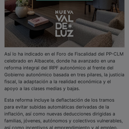
así como incentivos al emprendimiento y al empleo.
Núñez ha incidido en una reducción significativa en
impuestos como Transmisiones Patrimoniales y Actos
Jurídicos Documentados, con especial atención a
jóvenes, familias y emprendedores, además de la
bonificación del 100% del impuesto de Patrimonio.
En materia de Sucesiones y Donaciones, Núñez ha
apostado por una reducción drástica de la carga fiscal
y por facilitar la continuidad de empresas familiares
para que “heredar no sea un problema”. Además, ha
defendido la eliminación del canon del agua, al
considerar que “no se puede gravar un bien básico de
esta manera”.
PUBLICIDAD