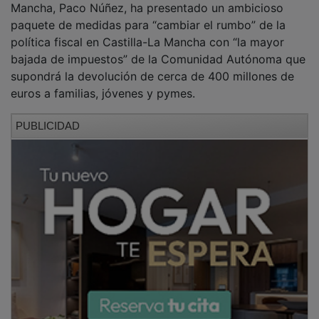
paquete de medidas para “cambiar el rumbo” de la
política fiscal en Castilla-La Mancha con “la mayor
bajada de impuestos” de la Comunidad Autónoma que
supondrá la devolución de cerca de 400 millones de
euros a familias, jóvenes y pymes.
PUBLICIDAD
Así lo ha indicado en el Foro de Fiscalidad del PP-CLM
celebrado en Albacete, donde ha avanzado en una
reforma integral del IRPF autonómico al frente del
Gobierno autonómico basada en tres pilares, la justicia
fiscal, la adaptación a la realidad económica y el
apoyo a las clases medias y bajas.
Esta reforma incluye la deflactación de los tramos
para evitar subidas automáticas derivadas de la
inflación, así como nuevas deducciones dirigidas a
familias, jóvenes, autónomos y colectivos vulnerables,