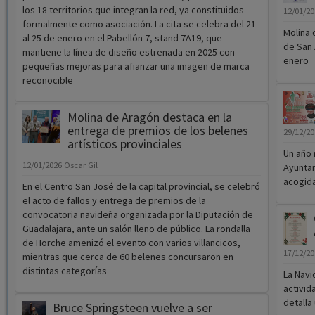
los 18 territorios que integran la red, ya constituidos
12/01/2
formalmente como asociación. La cita se celebra del 21
Molina 
al 25 de enero en el Pabellón 7, stand 7A19, que
de San 
mantiene la línea de diseño estrenada en 2025 con
enero
pequeñas mejoras para afianzar una imagen de marca
reconocible
Molina de Aragón destaca en la
entrega de premios de los belenes
29/12/2
artísticos provinciales
Un año 
12/01/2026
Oscar Gil
Ayuntam
acogida
En el Centro San José de la capital provincial, se celebró
el acto de fallos y entrega de premios de la
convocatoria navideña organizada por la Diputación de
Guadalajara, ante un salón lleno de público. La rondalla
de Horche amenizó el evento con varios villancicos,
17/12/2
mientras que cerca de 60 belenes concursaron en
distintas categorías
La Navi
activid
detalla
Bruce Springsteen vuelve a ser