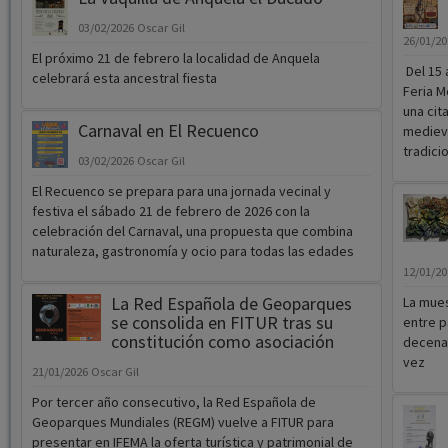
03/02/2026
Oscar Gil
26/01/2
El próximo 21 de febrero la localidad de Anquela
Del 15 a
celebrará esta ancestral fiesta
Feria M
una cit
Carnaval en El Recuenco
medieva
tradici
03/02/2026
Oscar Gil
El Recuenco se prepara para una jornada vecinal y
festiva el sábado 21 de febrero de 2026 con la
celebración del Carnaval, una propuesta que combina
naturaleza, gastronomía y ocio para todas las edades
12/01/2
La Red Española de Geoparques
La mues
se consolida en FITUR tras su
entre p
constitución como asociación
decena 
vez
21/01/2026
Oscar Gil
Por tercer año consecutivo, la Red Española de
Geoparques Mundiales (REGM) vuelve a FITUR para
presentar en IFEMA la oferta turística y patrimonial de