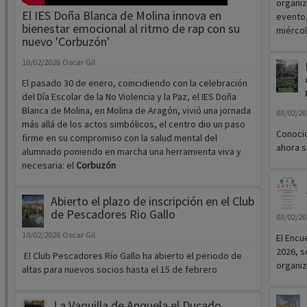
organiz
El IES Doña Blanca de Molina innova en
evento,
bienestar emocional al ritmo de rap con su
miércol
nuevo 'Corbuzón'
10/02/2026
Oscar Gil
El pasado 30 de enero, coincidiendo con la celebración
del Día Escolar de la No Violencia y la Paz, el IES Doña
Blanca de Molina, en Molina de Aragón, vivió una jornada
03/02/2
más allá de los actos simbólicos, el centro dio un paso
Conocid
firme en su compromiso con la salud mental del
ahora s
alumnado poniendo en marcha una herramienta viva y
necesaria: el
Corbuzón
Abierto el plazo de inscripción en el Club
de Pescadores Rio Gallo
03/02/2
10/02/2026
Oscar Gil
El Encu
2026, s
El Club Pescadores Río Gallo ha abierto el periodo de
organi
altas para nuevos socios hasta el 15 de febrero
La Vaquilla de Anquela el Ducado