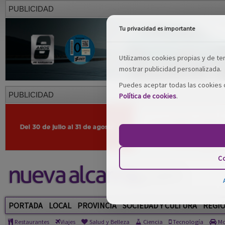
PUBLICIDAD
Tu privacidad es importante
Utilizamos cookies propias y de terc
mostrar publicidad personalizada.
Puedes aceptar todas las cookies o
PUBLICIDAD
Política de cookies
.
Co
PORTADA
LOCAL
PROVINCIA
SOCIEDAD Y CULTURA
REGI
Restaurantes
Viajes
Salud y Belleza
Ciencia
Tecnología
Mo