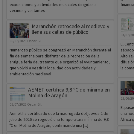
exposiciones y actividades musicales dirigidas a
financi
vecinos y visitantes
Maranchón retrocede al medievo y
llena sus calles de público
03/07/2
06/07/2026
Oscar Gil
El Cent
Numeroso público se congregó en Maranchón durante el
sábado 
fin de semana para disfrutar de la recreación de la
Alto Ta
antigua feria del tratante que organizó el Ayuntamiento,
difusión
que volvió a vestir la localidad con actividades y
la com
ambientación medieval
AEMET certifica 9,8 ºC de mínima en
Molina de Aragón
29/06/2
02/07/2026
Oscar Gil
El pasa
Aemet ha certificado que la madrugada del jueves 2 de
una noc
julio de 2026 se registró una temperatura mínima de 9,8
África q
ºC en Molina de Aragón, confirmando una [...]