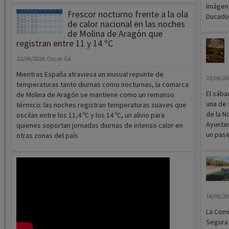
Imágene
Frescor nocturno frente a la ola
Ducado
de calor nacional en las noches
de Molina de Aragón que
registran entre 11 y 14 ºC
22/06/2026
Oscar Gil
Mientras España atraviesa un inusual repunte de
22/06/2
temperaturas tanto diurnas como nocturnas, la comarca
El sába
de Molina de Aragón se mantiene como un remanso
una de 
térmico: las noches registran temperaturas suaves que
de la N
oscilan entre los 11,4 ºC y los 14 ºC, un alivio para
Ayuntam
quienes soportan jornadas diurnas de intenso calor en
un pase
otras zonas del país
16/06/2
La Comi
Segura 