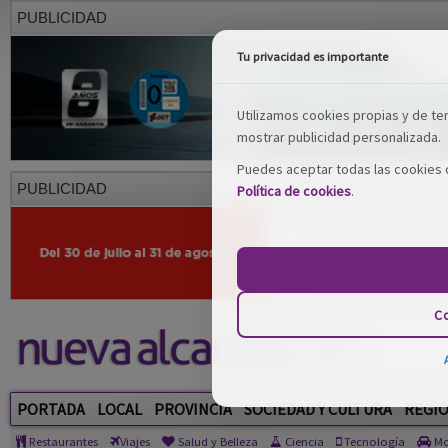
PUBLICIDAD
Tu privacidad es importante
Utilizamos cookies propias y de terc
mostrar publicidad personalizada.
Puedes aceptar todas las cookies o
PUBLICIDAD
Política de cookies
.
Co
PORTADA
LOCAL
PROVINCIA
SOCIEDAD Y CULTURA
REGI
Restaurantes
Viajes
Salud y Belleza
Ciencia
Tecnología
Mo