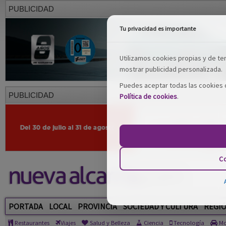
PUBLICIDAD
Tu privacidad es importante
Utilizamos cookies propias y de terc
mostrar publicidad personalizada.
Puedes aceptar todas las cookies o
PUBLICIDAD
Política de cookies
.
Co
PORTADA
LOCAL
PROVINCIA
SOCIEDAD Y CULTURA
REGI
Restaurantes
Viajes
Salud y Belleza
Ciencia
Tecnología
Mo
Artículos escritos por: Oscar Gil