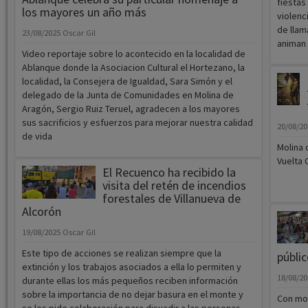
Video reportaje sobre lo acontecido en la localidad de
Ablanque donde la Asociacion Cultural el Hortezano, la
localidad, la Consejera de Igualdad, Sara Simón y el
delegado de la Junta de Comunidades en Molina de
Aragón, Sergio Ruiz Teruel, agradecen a los mayores
sus sacrificios y esfuerzos para mejorar nuestra calidad
20/08/2
de vida
Molina 
Vuelta C
El Recuenco ha recibido la
visita del retén de incendios
forestales de Villanueva de
Alcorón
19/08/2025
Oscar Gil
Este tipo de acciones se realizan siempre que la
públi
extinción y los trabajos asociados a ella lo permiten y
18/08/2
durante ellas los más pequeños reciben información
sobre la importancia de no dejar basura en el monte y
Con mot
se les pide colaboración para disuadir a las personas
Roque, 
adultas de arrojar colillas y otros elementos que pueden
Semana 
ocasionar un incendio. Además, se les informa sobre
edades,
cómo actuar cuando ven un incendio o qué deben y qué