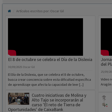
El 8 de octubre se celebra el Día de la Dislexia
Jornad
del Pl
30/09/2025
Oscar Gil
25/09/2
El Día de la Dislexia, que se celebra el 8 de octubre,
Video r
busca crear conciencia sobre esta dificultad específica
Aragón
de aprendizaje que afecta la capacidad de leer [...]
Cuatro iniciativas de Molina y
Alto Tajo se incorporarán al
curso 'El reto de Tierra de
Oportunidades' de CaixaBank
23/09/2
25/09/2025
Oscar Gil
El próx
CaixaBank y la Asociación de Desarrollo Rural Molina de
será el
Aragón-Alto Tajo han resuelto la convocatoria de