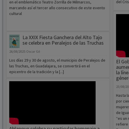
La XXIX Fiesta Ganchera del Alto Tajo
se celebra en Peralejos de las Truchas
26/08/2025
Oscar Gil
Los días 29 y 30 de agosto, el municipio de Peralejos de
El Gob
las Truchas, en Guadalajara, se convertirá en el
aumen
epicentro de la tradición y la [...]
la lín
géner
23/08/2
Hasta l
por cie
mujeres
de Igua
“es un
refiere
Ablanque celebra su particular homenaje a
fiestas
los mayores un año más
violenc
de llam
23/08/2025
Oscar Gil
animan 