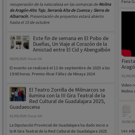
hasta el 15 de octubre
Este fin de semana en El Pobo de
Dueñas, Un Viaje al Corazón de la
Amistad entre El Cid y Abengalbón
08/09/2025
Oscar Gil
Fiesta
Aragó
El evento se realizará el 13 de septiembre de 2025 a las
19:00 horas. Premio Álvar Fáñez de Minaya 2024
01/09/2
Video r
El Teatro Zorrilla de Milmarcos se
Molina 
ilumina con la III Gira Teatral de la
Red Cultural de Guadalajara 2025,
Guadaescena
01/09/2025
Oscar Gil
26/08/2
La Diputación Provincial de Guadalajara ha dado inicio a
Les adj
la III Gira Teatral de la Red Cultural de Guadalajara 2025
del Cris
en el emblemático Teatro Zorrilla de Milmarcos,
marcando así el tercer año consecutivo de este evento
cultural