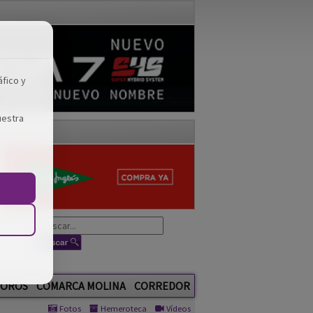
áfico y
uestra
OROS
COMARCA MOLINA
CORREDOR
Fotos
Hemeroteca
Vídeos