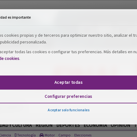
idad es importante
os cookies propias y de terceros para optimizar nuestro sitio, analizar el tr
publicidad personalizada.
ceptar todas las cookies o configurar tus preferencias. Más detalles en n
 de cookies
.
Aceptar todas
Configurar preferencias
Aceptar solo funcionales
DAD Y CULTURA
REGIÓN
DEPORTES
ECONOMÍA
OPINIÓN
T
iencia
Tecnología
Motor
Campo
Elecciones