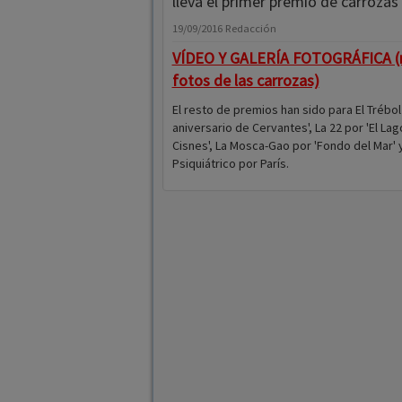
lleva el primer premio de carrozas
19/09/2016
Redacción
VÍDEO Y GALERÍA FOTOGRÁFICA (
fotos de las carrozas)
El resto de premios han sido para El Trébol
aniversario de Cervantes', La 22 por 'El Lag
Cisnes', La Mosca-Gao por 'Fondo del Mar' y
Psiquiátrico por París.