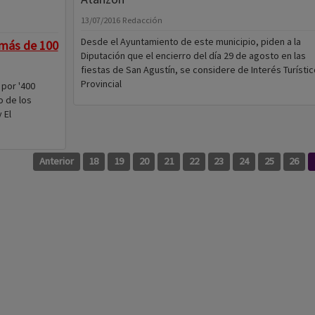
13/07/2016
Redacción
Desde el Ayuntamiento de este municipio, piden a la
más de 100
Diputación que el encierro del día 29 de agosto en las
fiestas de San Agustín, se considere de Interés Turístic
Provincial
 por '400
o de los
 El
Anterior
18
19
20
21
22
23
24
25
26