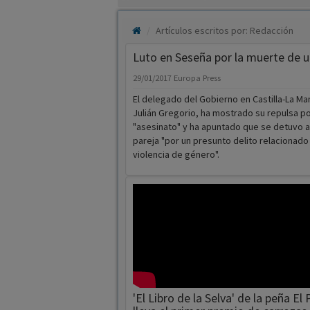
Artículos escritos por: Redacción
Luto en Seseña por la muerte de 
29/01/2017
Europa Press
El delegado del Gobierno en Castilla-La M
Julián Gregorio, ha mostrado su repulsa p
"asesinato" y ha apuntado que se detuvo a
pareja "por un presunto delito relacionado 
violencia de género".
'El Libro de la Selva' de la peña E