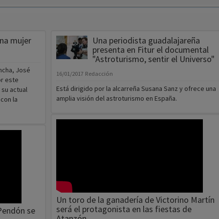
una mujer
Una periodista guadalajareña
presenta en Fitur el documental
"Astroturismo, sentir el Universo"
ancha, José
16/01/2017
Redacción
or este
Está dirigido por la alcarreña Susana Sanz y ofrece una
 su actual
amplia visión del astroturismo en España.
con la
Un toro de la ganadería de Victorino Martín
será el protagonista en las fiestas de
l Pendón se
Atanzón