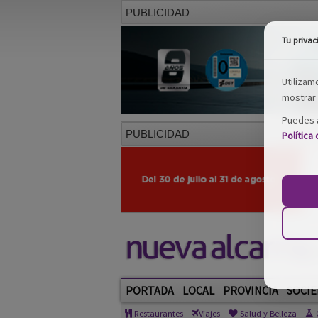
PUBLICIDAD
Tu privac
Utilizam
mostrar 
Puedes a
PUBLICIDAD
Política
PORTADA
LOCAL
PROVINCIA
SOCIE
Restaurantes
Viajes
Salud y Belleza
C