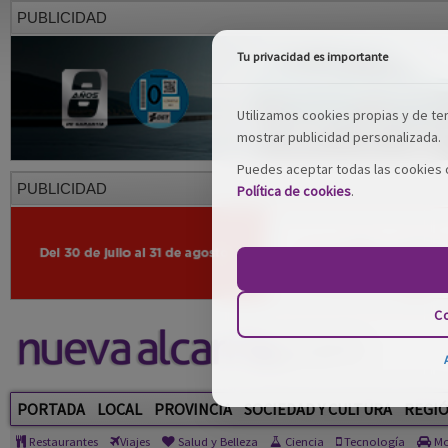
PUBLICIDAD
Tu privacidad es importante
Utilizamos cookies propias y de terc
mostrar publicidad personalizada.
Puedes aceptar todas las cookies o
PUBLICIDAD
Política de cookies
.
Co
PORTADA
LOCAL
PROVINCIA
SOCIEDAD Y CULTURA
REGI
Restaurantes
Viajes
Salud y Belleza
Ciencia
Tecnología
Mo