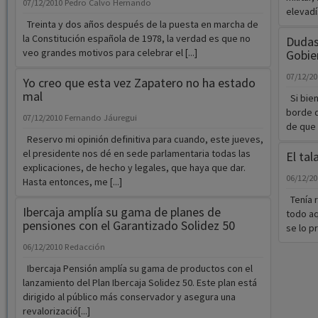
07/12/2010
Pedro Calvo Hernando
elevadí
Treinta y dos años después de la puesta en marcha de
la Constitución española de 1978, la verdad es que no
Dudas 
veo grandes motivos para celebrar el [...]
Gobie
07/12/2
Yo creo que esta vez Zapatero no ha estado
mal
Si bien
borde d
07/12/2010
Fernando Jáuregui
de que A
Reservo mi opinión definitiva para cuando, este jueves,
el presidente nos dé en sede parlamentaria todas las
El tal
explicaciones, de hecho y legales, que haya que dar.
06/12/2
Hasta entonces, me [...]
Tenía r
Ibercaja amplía su gama de planes de
todo a
pensiones con el Garantizado Solidez 50
se lo p
06/12/2010
Redacción
Ibercaja Pensión amplía su gama de productos con el
lanzamiento del Plan Ibercaja Solidez 50. Este plan está
dirigido al público más conservador y asegura una
revalorizació[...]