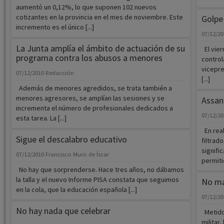
aumentó un 0,12%, lo que suponen 102 nuevos
cotizantes en la provincia en el mes de noviembre. Este
Golpe
incremento es el único [...]
07/12/2
La Junta amplía el ámbito de actuación de su
El vier
programa contra los abusos a menores
control
vicepre
07/12/2010
Redacción
[...]
Además de menores agredidos, se trata también a
menores agresores, se amplían las sesiones y se
Assang
incrementa el número de profesionales dedicados a
07/12/2
esta tarea. La [...]
En real
Sigue el descalabro educativo
filtrad
signifi
07/12/2010
Francisco Muro de Íscar
permiti
No hay que sorprenderse. Hace tres años, no dábamos
la talla y el nuevo Informe PISA constata que seguimos
No má
en la cola, que la educación española [...]
07/12/2
No hay nada que celebrar
Metidos
militar