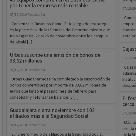
por tener la empresa más rentable
07/12/2
07/12/2010
Redacción
Continu
Comienza el Business Game. Este juego de estrategia
empresa
es la parte final de la I Semana del Emprendimiento que
abordan
tuvo lugar del 22 al 25 de noviembre entre los campus
esta oc
de Alcalá [...]
Cajaso
Urbas suscribe una emisión de bonos de
07/12/2
33,62 millones
Cajasol
07/12/2010
Redacción
adminis
Urbas Guadahermosa ha completado la suscripción de
Institu
bonos convertibles por importe de 33,62 millones de
después
euros que lanzó el pasado mes de febrero para
consolidar y reforzar su balance, y [...]
El fes
cerca
Guadalajara cierra noviembre con 102
07/12/2
afiliados más a la Seguridad Social
Más de 
07/12/2010
Redacción
ermita 
El número medio de afiliados a la Seguridad Social
de la VI