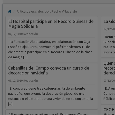
Artículos escritos por: Pedro Villaverde
El Hospital participa en el Record Guiness de
La Gl
Magia Solidaria
07/12/2
07/12/2010
Redacción
Dentro 
La Fundación Abracadabra, en colaboración con Caja
Guadala
España-Caja Duero, convoca el próximo viernes 10 de
resulta
diciembre a participar en el Record Guiness de la clase
gloriet
de magia [...]
Quer c
Cabanillas del Campo convoca un curso de
recor
decoración navideña
derec
07/12/2010
Redacción
07/12/2
El concurso tiene tres categorías: la de ambiente
El Ayun
navideño, que premia la decoración global de una
Constit
estancia o el exterior de una vivienda en su conjunto; la
Público 
[...]
CEOE-
Respo
45 equipos compiten en el Business Game