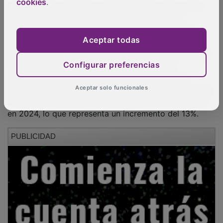
cookies
.
producción de crédito en España en todos los
segmentos de particulares, que alcanza los 27.772
millones (+32%), la nueva producción hipotecaria se
Aceptar todas
sitúa en 14.375 millones de euros, un 53% más en tasa
interanual, y con alrededor del 78% del total
Configurar preferencias
concedido a tipo fijo, que representa el 43% del
conjunto de la cartera hipotecaria. En lo que se refiere
Aceptar solo funcionales
a crédito al consumo, se concedieron 11.977 millones
en 2024, lo que representa un incremento del 13%.
PUBLICIDAD