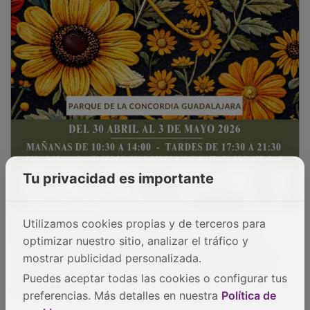
Tu privacidad es importante
En cuanto al crédito, la cartera sana se sitúa en
Utilizamos cookies propias y de terceros para
351.511 millones de euros a cierre de diciembre y
optimizar nuestro sitio, analizar el tráfico y
muestra un incremento del 2,2% en el año, con una
mostrar publicidad personalizada.
contribución positiva tanto de empresas como de
Puedes aceptar todas las cookies o configurar tus
particulares.
preferencias. Más detalles en nuestra
Política de
En un entorno de buen comportamiento de la nueva