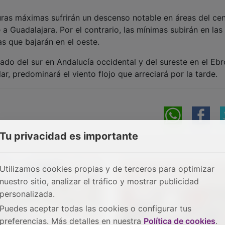
ras máximas sufrirán un descenso notable en áreas del cen
a Guadalajara. Por el contrario, las mínimas subirán en las
as que bajarán en el oeste.
ado del sur en Andalucía occidental y del sureste en el Ebr
ular, predominará el viento flojo que arreciará por la tarde.
Tu privacidad es importante
Utilizamos cookies propias y de terceros para optimizar
nuestro sitio, analizar el tráfico y mostrar publicidad
personalizada.
Puedes aceptar todas las cookies o configurar tus
preferencias. Más detalles en nuestra
Política de cookies
.