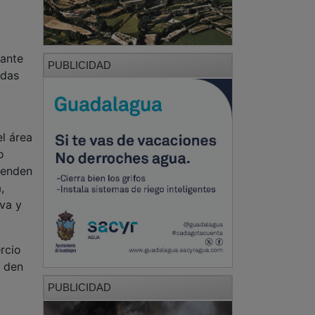
rante
PUBLICIDAD
adas
l área
o
ienden
,
ava y
rcio
e den
PUBLICIDAD