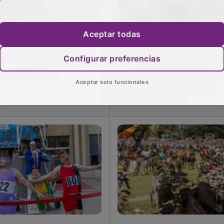
Aceptar todas
llece un hombre de 36
El CEEI Guadalajara
os en un accidente de
conecta el talento local
Configurar preferencias
áfico en Yebra
con Europa en una nueva
edición de la Startup
Aceptar solo funcionales
Europe Week