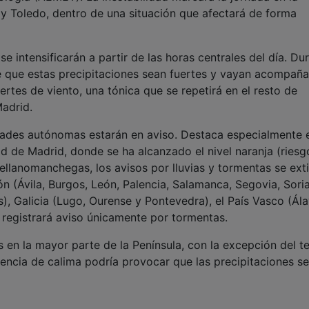
 y Toledo, dentro de una situación que afectará de forma
 intensificarán a partir de las horas centrales del día. Du
le que estas precipitaciones sean fuertes y vayan acompañ
tes de viento, una tónica que se repetirá en el resto de
adrid.
dades autónomas estarán en aviso. Destaca especialmente e
d de Madrid, donde se ha alcanzado el nivel naranja (riesg
ellanomanchegas, los avisos por lluvias y tormentas se ext
ón (Ávila, Burgos, León, Palencia, Salamanca, Segovia, Soria
), Galicia (Lugo, Ourense y Pontevedra), el País Vasco (Ál
 registrará aviso únicamente por tormentas.
en la mayor parte de la Península, con la excepción del te
esencia de calima podría provocar que las precipitaciones s