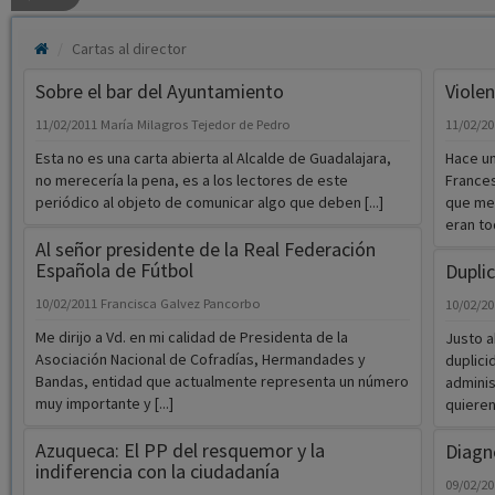
Cartas al director
Sobre el bar del Ayuntamiento
Viole
11/02/2011
María Milagros Tejedor de Pedro
11/02/2
Esta no es una carta abierta al Alcalde de Guadalajara,
Hace un
no merecería la pena, es a los lectores de este
France
periódico al objeto de comunicar algo que deben [...]
que me
eran to
Al señor presidente de la Real Federación
Española de Fútbol
Dupli
10/02/2011
Francisca Galvez Pancorbo
10/02/2
Me dirijo a Vd. en mi calidad de Presidenta de la
Justo a
Asociación Nacional de Cofradías, Hermandades y
duplici
Bandas, entidad que actualmente representa un número
adminis
muy importante y [...]
quieren
Azuqueca: El PP del resquemor y la
Diagn
indiferencia con la ciudadanía
09/02/2