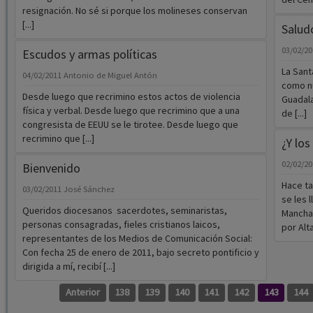
resignación. No sé si porque los molineses conservan
[...]
Salud
03/02/2
Escudos y armas políticas
La Sant
04/02/2011
Antonio de Miguel Antón
como nu
Desde luego que recrimino estos actos de violencia
Guadala
física y verbal. Desde luego que recrimino que a una
de [...]
congresista de EEUU se le tirotee. Desde luego que
recrimino que [...]
¿Y los
02/02/2
Bienvenido
Hace ta
03/02/2011
José Sánchez
se les 
Queridos diocesanos  sacerdotes, seminaristas,
Mancha
personas consagradas, fieles cristianos laicos,
por Alta
representantes de los Medios de Comunicación Social:
Con fecha 25 de enero de 2011, bajo secreto pontificio y
dirigida a mí, recibí [...]
Anterior
138
139
140
141
142
143
144