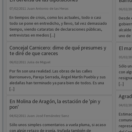
Barri
07/02/2011
Juan Antonio de las Heras
06/02/2
En tiempos de crisis, como los actuales, todo o casi
Desde e
todo se pone en entredicho, y llevo, tal vez demasiado
gobiern
tiempo, viendo cataratas de declaraciones públicas,
alcalde
entrevistas en medios [...]
uno de l
Concejal Carnicero: dime de qué presumes y
El mat
te diré de que careces
05/02/2
06/02/2011
Julia de Miguel
Sólo un
Por fin son una realidad. Las obras de las calles
con alg
Barrionuevo, Pareja Serrada, Ángel Martín Puebla y sus
resigna
aledañas han terminado ya para bien de todos. Es una
[...]
[...]
Agrad
En Molina de Aragón, la estación de 'pin y
04/02/2
pon'
Estimad
04/02/2011
Juan José Fernández Sanz
comunic
Sólo unos simples comentarios a vuela pluma, si acaso
represe
con algún retazo de ironía, trufada también de
del Cen