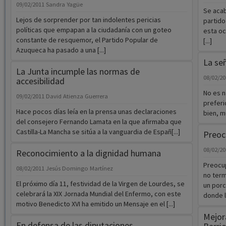
09/02/2011
Sandra Yagüe
Se acab
Lejos de sorprender por tan indolentes pericias
partido
políticas que empapan a la ciudadanía con un goteo
esta oc
constante de resquemor, el Partido Popular de
[...]
Azuqueca ha pasado a una [...]
La señ
La Junta incumple las normas de
08/02/2
accesibilidad
No es n
09/02/2011
David Atienza Guerrera
preferi
Hace pocos días leía en la prensa unas declaraciones
bien, m
del consejero Fernando Lamata en la que afirmaba que
Castilla-La Mancha se sitúa a la vanguardia de Españ[...]
Preoc
08/02/2
Reconocimiento a la dignidad humana
Preocup
08/02/2011
Jesús Domingo Martínez
no term
El próximo día 11, festividad de la Virgen de Lourdes, se
un porc
celebrará la XIX Jornada Mundial del Enfermo, con este
donde l
motivo Benedicto XVI ha emitido un Mensaje en el [...]
Mejor
En defensa de las diputaciones