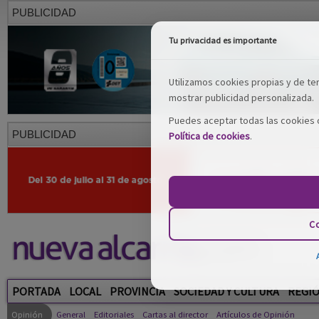
PUBLICIDAD
Tu privacidad es importante
Utilizamos cookies propias y de terc
mostrar publicidad personalizada.
Puedes aceptar todas las cookies o
PUBLICIDAD
Política de cookies
.
Co
PORTADA
LOCAL
PROVINCIA
SOCIEDAD Y CULTURA
REGI
Opinión
General
Editoriales
Cartas al director
Artículos de Opinión