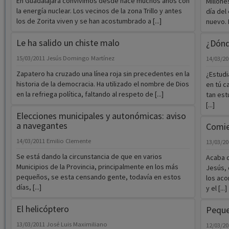
En Guadalajara convivimos desde hace muchos años con
Millone
la energía nuclear. Los vecinos de la zona Trillo y antes
día del
los de Zorita viven y se han acostumbrado a [...]
nuevo. 
Le ha salido un chiste malo
¿Dónd
15/03/2011
Jesús Domingo Martínez
14/03/2
Zapatero ha cruzado una línea roja sin precedentes en la
¿Estudi
historia de la democracia. Ha utilizado el nombre de Dios
en tú c
en la refriega política, faltando al respeto de [...]
tan est
[...]
Elecciones municipales y autonómicas: aviso
a navegantes
Comie
14/03/2011
Emilio Clemente
13/03/2
Se está dando la circunstancia de que en varios
Acaba 
Municipios de la Provincia, principalmente en los más
Jesús, 
pequeños, se esta censando gente, todavía en estos
los aco
días, [...]
y el [...]
El helicóptero
Peque
13/03/2011
José Luis Maximiliano
12/03/2