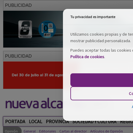
PUBLICIDAD
Tu privacidad es importante
Utilizamos cookies propias y de terc
mostrar publicidad personalizada.
Puedes aceptar todas las cookies o
PUBLICIDAD
Política de cookies
.
Co
PORTADA
LOCAL
PROVINCIA
SOCIEDAD Y CULTURA
REGI
Opinión
General
Editoriales
Cartas al director
Artículos de Opinión