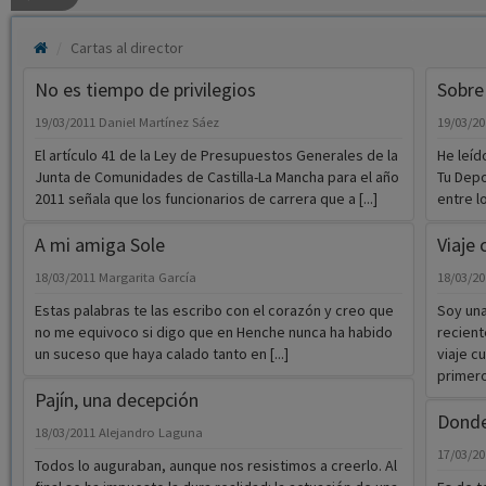
Cartas al director
No es tiempo de privilegios
Sobre
19/03/2011
Daniel Martínez Sáez
19/03/2
El artículo 41 de la Ley de Presupuestos Generales de la
He leíd
Junta de Comunidades de Castilla-La Mancha para el año
Tu Dep
2011 señala que los funcionarios de carrera que a [...]
entre l
A mi amiga Sole
Viaje 
18/03/2011
Margarita García
18/03/2
Estas palabras te las escribo con el corazón y creo que
Soy una
no me equivoco si digo que en Henche nunca ha habido
recient
un suceso que haya calado tanto en [...]
viaje c
primero
Pajín, una decepción
Donde
18/03/2011
Alejandro Laguna
17/03/2
Todos lo auguraban, aunque nos resistimos a creerlo. Al