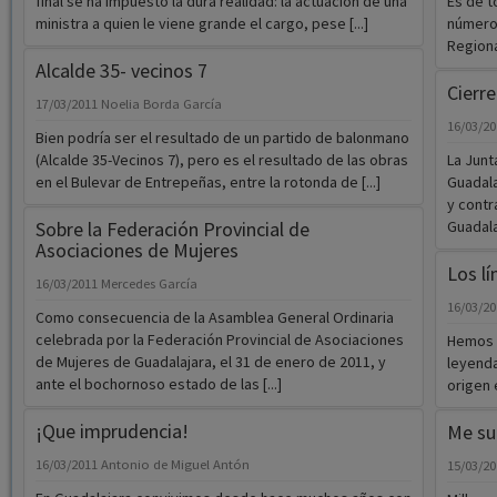
final se ha impuesto la dura realidad: la actuación de una
Es de t
ministra a quien le viene grande el cargo, pese [...]
número 
Regional
Alcalde 35- vecinos 7
Cierre
17/03/2011
Noelia Borda García
16/03/2
Bien podría ser el resultado de un partido de balonmano
(Alcalde 35-Vecinos 7), pero es el resultado de las obras
La Junt
en el Bulevar de Entrepeñas, entre la rotonda de [...]
Guadala
y contr
Sobre la Federación Provincial de
Guadalaj
Asociaciones de Mujeres
Los lí
16/03/2011
Mercedes García
16/03/2
Como consecuencia de la Asamblea General Ordinaria
celebrada por la Federación Provincial de Asociaciones
Hemos t
de Mujeres de Guadalajara, el 31 de enero de 2011, y
leyenda
ante el bochornoso estado de las [...]
origen e
¡Que imprudencia!
Me su
16/03/2011
Antonio de Miguel Antón
15/03/2