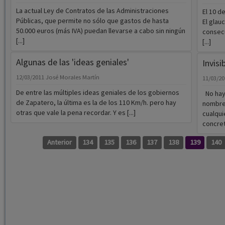
La actual Ley de Contratos de las Administraciones
El 10 d
Públicas, que permite no sólo que gastos de hasta
El gla
50.000 euros (más IVA) puedan llevarse a cabo sin ningún
consecu
[...]
[...]
Algunas de las 'ideas geniales'
Invisi
12/03/2011
José Morales Martín
11/03/2
De entre las múltiples ideas geniales de los gobiernos
No hay 
de Zapatero, la última es la de los 110 Km/h. pero hay
nombres
otras que vale la pena recordar. Y es [...]
cualqui
concreto
Anterior
134
135
136
137
138
139
140