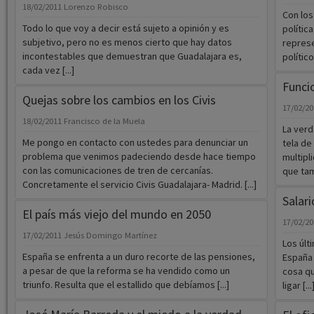
18/02/2011
Lorenzo Robisco
Con los
Todo lo que voy a decir está sujeto a opinión y es
polític
subjetivo, pero no es menos cierto que hay datos
represe
incontestables que demuestran que Guadalajara es,
políticos
cada vez [...]
Funci
Quejas sobre los cambios en los Civis
17/02/2
18/02/2011
Francisco de la Muela
La verd
Me pongo en contacto con ustedes para denunciar un
tela de
problema que venimos padeciendo desde hace tiempo
multipl
con las comunicaciones de tren de cercanías.
que tamb
Concretamente el servicio Civis Guadalajara- Madrid. [...]
Salari
El país más viejo del mundo en 2050
17/02/2
17/02/2011
Jesús Domingo Martínez
Los últ
España se enfrenta a un duro recorte de las pensiones,
España 
a pesar de que la reforma se ha vendido como un
cosa qu
triunfo. Resulta que el estallido que debíamos [...]
ligar [...