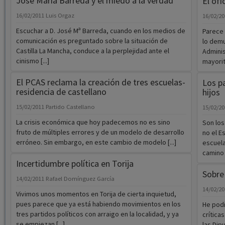
José María Barreda y el miedo a la verdad
El ofi
16/02/2011
Luis Orgaz
16/02/2
Escuchar a D. José Mª Barreda, cuando en los medios de
Parece 
comunicación es preguntado sobre la situación de
lo demu
Castilla La Mancha, conduce a la perplejidad ante el
Adminis
cinismo [...]
mayorit
El PCAS reclama la creación de tres escuelas-
Los p
residencia de castellano
hijos
15/02/2011
Partido Castellano
15/02/2
La crisis económica que hoy padecemos no es sino
Son los
fruto de múltiples errores y de un modelo de desarrollo
no el E
erróneo. Sin embargo, en este cambio de modelo [...]
escuela
camino e
Incertidumbre política en Torija
Sobre
14/02/2011
Rafael Domínguez García
14/02/2
Vivimos unos momentos en Torija de cierta inquietud,
pues parece que ya está habiendo movimientos en los
He podi
tres partidos políticos con arraigo en la localidad, y ya
crítica
se empiezan [...]
las Dip