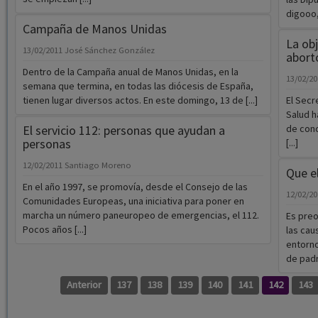
digooo,
Campaña de Manos Unidas
La obj
13/02/2011
José Sánchez González
abort
Dentro de la Campaña anual de Manos Unidas, en la
13/02/2
semana que termina, en todas las diócesis de España,
tienen lugar diversos actos. En este domingo, 13 de [...]
El Secr
Salud h
El servicio 112: personas que ayudan a
de conc
personas
[...]
12/02/2011
Santiago Moreno
Que e
En el año 1997, se promovía, desde el Consejo de las
12/02/2
Comunidades Europeas, una iniciativa para poner en
marcha un número paneuropeo de emergencias, el 112.
Es preo
Pocos años [...]
las cau
entorno
de padre
Anterior
137
138
139
140
141
142
143