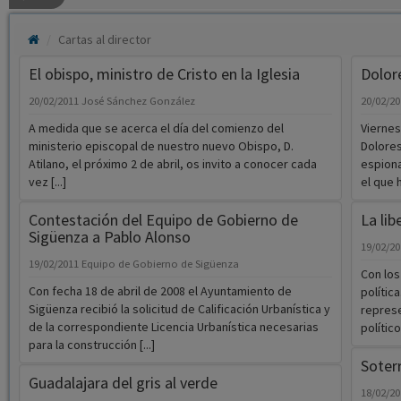
Cartas al director
El obispo, ministro de Cristo en la Iglesia
Dolor
20/02/2011
José Sánchez González
20/02/2
A medida que se acerca el día del comienzo del
Viernes
ministerio episcopal de nuestro nuevo Obispo, D.
Dolores
Atilano, el próximo 2 de abril, os invito a conocer cada
espiona
vez [...]
el que ha
Contestación del Equipo de Gobierno de
La lib
Sigüenza a Pablo Alonso
19/02/2
19/02/2011
Equipo de Gobierno de Sigüenza
Con los
Con fecha 18 de abril de 2008 el Ayuntamiento de
polític
Sigüenza recibió la solicitud de Calificación Urbanística y
represe
de la correspondiente Licencia Urbanística necesarias
políticos
para la construcción [...]
Soter
Guadalajara del gris al verde
18/02/2