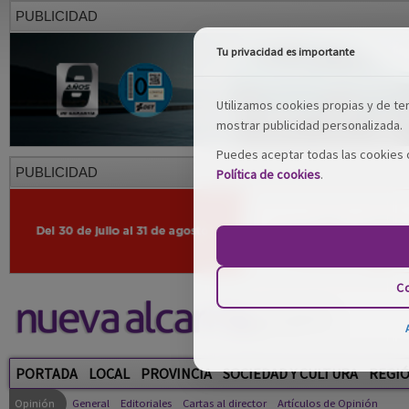
PUBLICIDAD
Tu privacidad es importante
Utilizamos cookies propias y de terc
mostrar publicidad personalizada.
Puedes aceptar todas las cookies o
PUBLICIDAD
Política de cookies
.
Co
PORTADA
LOCAL
PROVINCIA
SOCIEDAD Y CULTURA
REGI
Opinión
General
Editoriales
Cartas al director
Artículos de Opinión