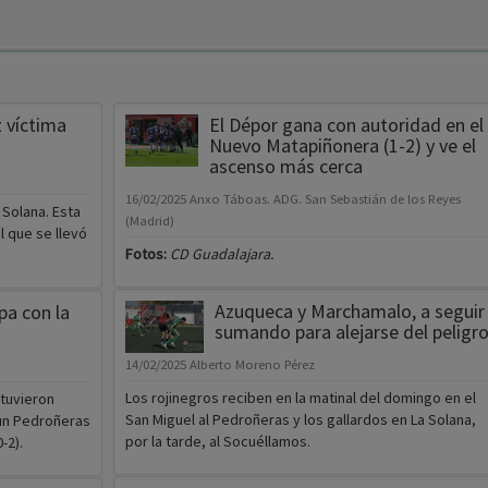
 víctima
El Dépor gana con autoridad en el
Nuevo Matapiñonera (1-2) y ve el
ascenso más cerca
16/02/2025
Anxo Táboas. ADG. San Sebastián de los Reyes
 Solana. Esta
(Madrid)
l que se llevó
Fotos:
CD Guadalajara.
Azuqueca y Marchamalo, a seguir
pa con la
sumando para alejarse del peligr
14/02/2025
Alberto Moreno Pérez
Los rojinegros reciben en la matinal del domingo en el
 tuvieron
San Miguel al Pedroñeras y los gallardos en La Solana,
 un Pedroñeras
por la tarde, al Socuéllamos.
-2).