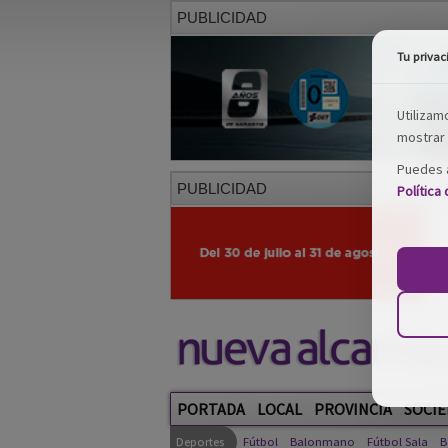
PUBLICIDAD
Tu privac
Utilizam
mostrar 
Puedes a
PUBLICIDAD
Política
PORTADA
LOCAL
PROVINCIA
SOCIE
Deportes
Fútbol
Balonmano
Fútbol Sala
B