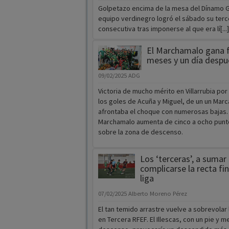
Golpetazo encima de la mesa del Dínamo Gu
equipo verdinegro logró el sábado su terce
consecutiva tras imponerse al que era lí[...]
El Marchamalo gana f
meses y un día despu
09/02/2025
ADG
Victoria de mucho mérito en Villarrubia por 
los goles de Acuña y Miguel, de un un Mar
afrontaba el choque con numerosas bajas. 
Marchamalo aumenta de cinco a ocho punto
sobre la zona de descenso.
Los ‘terceras’, a sumar
complicarse la recta fin
liga
07/02/2025
Alberto Moreno Pérez
El tan temido arrastre vuelve a sobrevolar
en Tercera RFEF. El Illescas, con un pie y m