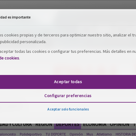
idad es importante
os cookies propias y de terceros para optimizar nuestro sitio, analizar el tr
publicidad personalizada.
ceptar todas las cookies o configurar tus preferencias. Más detalles en n
 de cookies
.
Aceptar todas
Configurar preferencias
Aceptar solo funcionales
DAD Y CULTURA
REGIÓN
DEPORTES
ECONOMÍA
OPINIÓN
T
aloncesto
Polideportivo
TU DEPORTE
Opinión
Mus
Atletismo
HISTORIA D