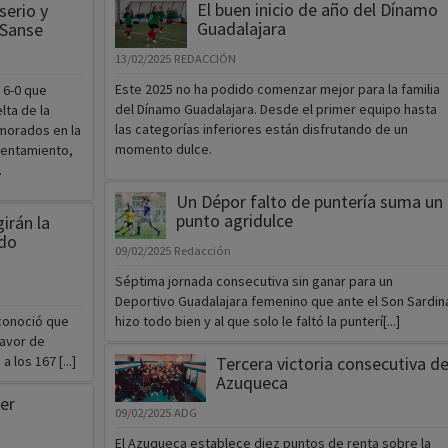
El buen inicio de año del Dínamo
serio y
Guadalajara
 Sanse
13/02/2025
REDACCIÓN
Este 2025 no ha podido comenzar mejor para la familia
 6-0 que
del Dínamo Guadalajara. Desde el primer equipo hasta
lta de la
las categorías inferiores están disfrutando de un
morados en la
momento dulce.
rentamiento,
.
Un Dépor falto de puntería suma un
punto agridulce
irán la
do
09/02/2025
Redacción
Séptima jornada consecutiva sin ganar para un
Deportivo Guadalajara femenino que ante el Son Sardin
conoció que
hizo todo bien y al que solo le faltó la punterí[...]
favor de
 los 167 [...]
Tercera victoria consecutiva de
Azuqueca
er
09/02/2025
ADG
El Azuqueca establece diez puntos de renta sobre la