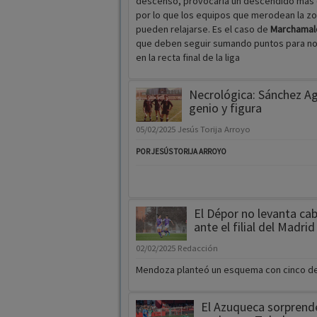
descenso, provocaría un descendido más 
por lo que los equipos que merodean la zo
pueden relajarse. Es el caso de
Marchamal
que deben seguir sumando puntos para no
en la recta final de la liga
Necrológica: Sánchez A
genio y figura
05/02/2025
Jesús Torija Arroyo
POR JESÚS TORIJA ARROYO
El Dépor no levanta ca
ante el filial del Madri
02/02/2025
Redacción
Mendoza planteó un esquema con cinco d
El Azuqueca sorprende