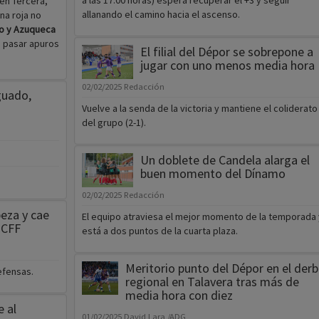
a las 17.00 horas) espera recuperar el +3 y seguir
en Tercera,
allanando el camino hacia el ascenso.
na roja no
o y Azuqueca
 pasar apuros
El filial del Dépor se sobrepone a
jugar con uno menos media hora
02/02/2025
Redacción
guado,
Vuelve a la senda de la victoria y mantiene el coliderato
del grupo (2-1).
Un doblete de Candela alarga el
buen momento del Dínamo
02/02/2025
Redacción
beza y cae
El equipo atraviesa el mejor momento de la temporada 
d CFF
está a dos puntos de la cuarta plaza.
Meritorio punto del Dépor en el derb
efensas.
regional en Talavera tras más de
media hora con diez
 al
01/02/2025
David Lara /ADG