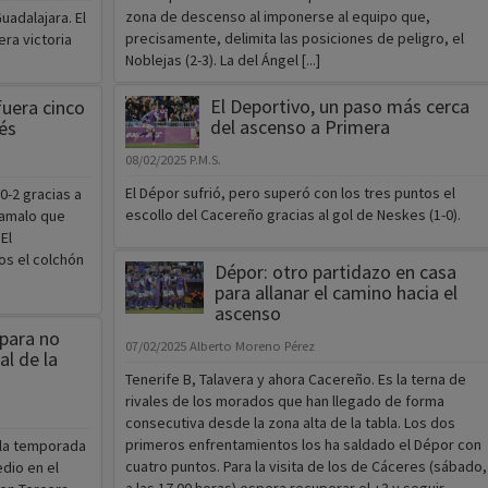
zona de descenso al imponerse al equipo que,
adalajara. El
precisamente, delimita las posiciones de peligro, el
ra victoria
Noblejas (2-3). La del Ángel [...]
El Deportivo, un paso más cerca
uera cinco
del ascenso a Primera
és
08/02/2025
P.M.S.
El Dépor sufrió, pero superó con los tres puntos el
0-2 gracias a
escollo del Cacereño gracias al gol de Neskes (1-0).
camalo que
El
s el colchón
Dépor: otro partidazo en casa
para allanar el camino hacia el
ascenso
 para no
07/02/2025
Alberto Moreno Pérez
al de la
Tenerife B, Talavera y ahora Cacereño. Es la terna de
rivales de los morados que han llegado de forma
consecutiva desde la zona alta de la tabla. Los dos
primeros enfrentamientos los ha saldado el Dépor con
 la temporada
cuatro puntos. Para la visita de los de Cáceres (sábado,
edio en el