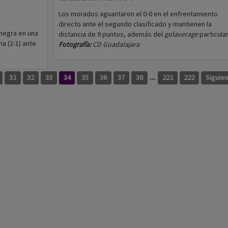
Los morados aguantaron el 0-0 en el enfrentamiento
directo ante el segundo clasificado y mantienen la
inegra en una
distancia de 9 puntos, además del
golaverage
particular
na (2-1) ante
Fotografía:
CD Guadalajara
...
31
32
33
34
35
36
37
38
221
222
Siguie