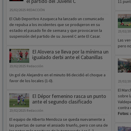
el partido del Juvenil C
11 punt
25/02/2025
REDACCIÓN
El Club Deporitvo Azuqueca ha lanzado un comunicado
de repulsa a los incidentes que se produjeron en su
estadio el pasado fin de semana y que provocaron la
23/02/2
suspensión del partido de su Juvenil C ante El Casar.
Las ver
pero no
El Alovera se lleva por la mínima un
igualado derbi ante el Cabanillas
23/02/2025
Redacción
Un gol de Alejandro en el minuto 86 decidió el choque a
favor de los locales (1-0).
23/02/2
El Marc
El Dépor femenino rasca un punto
sobre l
ante el segundo clasificado
Valdepe
contra 
23/02/2025
Redacción
Fotos:
El equipo de Alberto Mendoza se queda nuevamente a
las puertas de sumar el ansiado triunfo, pero con una de