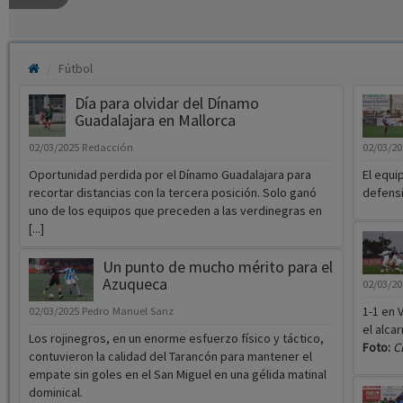
Fútbol
Día para olvidar del Dínamo
Guadalajara en Mallorca
02/03/2025
Redacción
02/03/2
Oportunidad perdida por el Dínamo Guadalajara para
El equi
recortar distancias con la tercera posición. Solo ganó
defensi
uno de los equipos que preceden a las verdinegras en
[...]
Un punto de mucho mérito para el
Azuqueca
02/03/2
1-1 en 
02/03/2025
Pedro Manuel Sanz
el alca
Los rojinegros, en un enorme esfuerzo físico y táctico,
Foto:
C
contuvieron la calidad del Tarancón para mantener el
empate sin goles en el San Miguel en una gélida matinal
dominical.