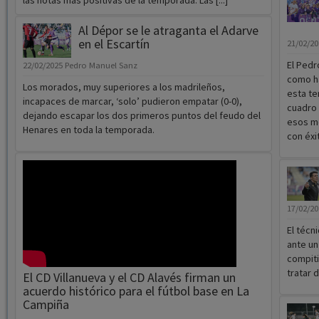
las notas más positivas de la temporada. Las [...]
Al Dépor se le atraganta el Adarve
en el Escartín
21/02/2
El Pedro
22/02/2025
Pedro Manuel Sanz
como ha
Los morados, muy superiores a los madrileños,
esta te
incapaces de marcar, ‘solo’ pudieron empatar (0-0),
cuadro 
dejando escapar los dos primeros puntos del feudo del
esos mo
Henares en toda la temporada.
con éxi
17/02/2
El técn
ante un
compiti
tratar d
El CD Villanueva y el CD Alavés firman un
acuerdo histórico para el fútbol base en La
Campiña