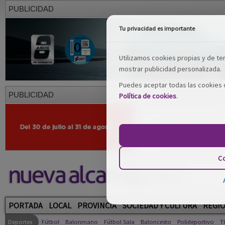
PUBLICIDAD
Tu privacidad es importante
Utilizamos cookies propias y de terc
mostrar publicidad personalizada.
Puedes aceptar todas las cookies o
PUBLICIDAD
Política de cookies
.
Co
PORTADA
LOCAL
PROVINCIA
SOCIEDAD Y CULTURA
REGI
Deportes
Fútbol
Balonmano
Fútbol Sala
Baloncesto
Polideportivo
T