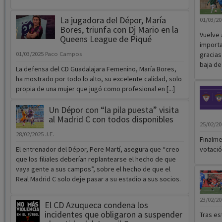
La jugadora del Dépor, María
01/03/2
Bores, triunfa con Dj Mario en la
Vuelve 
Queens League de Piqué
importa
01/03/2025
Paco Campos
gracias
baja de 
La defensa del CD Guadalajara Femenino, María Bores,
ha mostrado por todo lo alto, su excelente calidad, solo
propia de una mujer que jugó como profesional en [...]
Un Dépor con “la pila puesta” visita
al Madrid C con todos disponibles
25/02/2
28/02/2025
J.E.
Finalme
El entrenador del Dépor, Pere Martí, asegura que “creo
votació
que los filiales deberían replantearse el hecho de que
vaya gente a sus campos”, sobre el hecho de que el
Real Madrid C solo deje pasar a su estadio a sus socios.
23/02/2
El CD Azuqueca condena los
incidentes que obligaron a suspender
Tras es