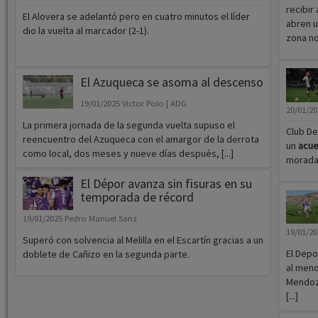
recibir 
El Alovera se adelantó pero en cuatro minutos el líder
abren u
dio la vuelta al marcador (2-1).
zona no
El Azuqueca se asoma al descenso
19/01/2025
Victor Polo | ADG
20/01/2
La primera jornada de la segunda vuelta supuso el
Club De
reencuentro del Azuqueca con el amargor de la derrota
un
acu
como local, dos meses y nueve días después, [...]
morada
El Dépor avanza sin fisuras en su
temporada de récord
19/01/2025
Pedro Manuel Sanz
19/01/2
Superó con solvencia al Melilla en el Escartín gracias a un
El Depo
doblete de Cañizo en la segunda parte.
al meno
Mendoza
[...]