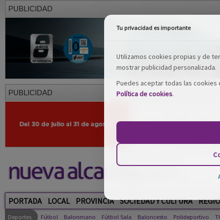
PUBLICIDAD
Tu privacidad es importante
Utilizamos cookies propias y de terc
mostrar publicidad personalizada.
Puedes aceptar todas las cookies o
PUBLICIDAD
Política de cookies
.
Co
PORTADA
LOCAL
PROVINCIA
SOCIEDAD Y CULTURA
REGI
Deportes
Fútbol
Balonmano
Fútbol Sala
Baloncesto
Polideportivo
T