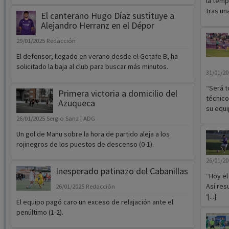
la temp
tras un
El canterano Hugo Díaz sustituye a
Alejandro Herranz en el Dépor
29/01/2025
Redacción
El defensor, llegado en verano desde el Getafe B, ha
solicitado la baja al club para buscar más minutos.
31/01/2
“Será t
Primera victoria a domicilio del
técnico
Azuqueca
su equi
26/01/2025
Sergio Sanz | ADG
Un gol de Manu sobre la hora de partido aleja a los
rojinegros de los puestos de descenso (0-1).
26/01/2
Inesperado patinazo del Cabanillas
“Hoy el
Así res
26/01/2025
Redacción
‘[...]
El equipo pagó caro un exceso de relajación ante el
penúltimo (1-2).