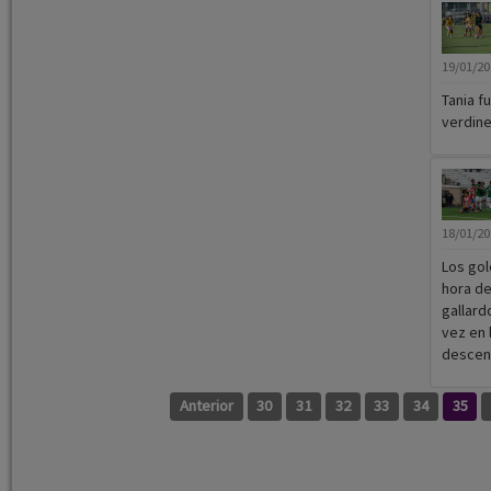
19/01/2
Tania fu
verdine
18/01/2
Los gol
hora de
gallard
vez en 
descen
Anterior
30
31
32
33
34
35