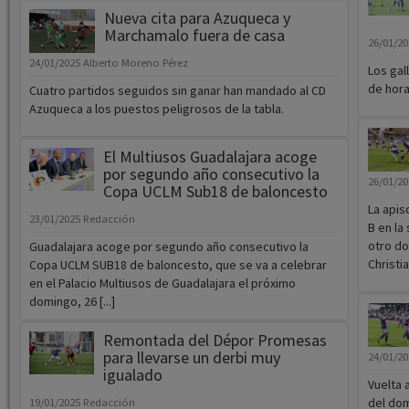
Nueva cita para Azuqueca y
Marchamalo fuera de casa
26/01/2
24/01/2025
Alberto Moreno Pérez
Los gal
de hora
Cuatro partidos seguidos sin ganar han mandado al CD
Azuqueca a los puestos peligrosos de la tabla.
El Multiusos Guadalajara acoge
por segundo año consecutivo la
26/01/2
Copa UCLM Sub18 de baloncesto
La apis
23/01/2025
Redacción
B en la
otro do
Guadalajara acoge por segundo año consecutivo la
Christia
Copa UCLM SUB18 de baloncesto, que se va a celebrar
en el Palacio Multiusos de Guadalajara el próximo
domingo, 26 [...]
Remontada del Dépor Promesas
para llevarse un derbi muy
24/01/2
igualado
Vuelta a
del dom
19/01/2025
Redacción