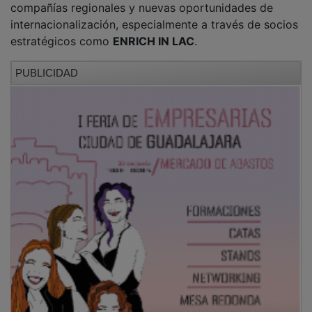
Los impulsores del acuerdo sostienen que esta
cooperación permitirá eliminar barreras geográficas y
reforzar el ecosistema emprendedor
castellanomanchego mediante una infraestructura
digital que favorezca el crecimiento, la colaboración y
la proyección exterior.
Con este paso,
Castilla-La Mancha
avanza en un
modelo de innovación más conectado y competitivo,
con
Guadalajara
como uno de los nodos impulsores
de esa estrategia junto a
Talavera de la Reina
.
PUBLICIDAD