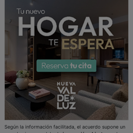
paso hacia un modelo de
innovación abierta
en el que
los ecosistemas de emprendimiento dejan de operar
de forma aislada y pasan a integrarse en una red
digital común. En virtud de esta alianza, el
CEEI de
Talavera de la Reina
se incorpora a ECOINNTECH
como
Agente Catalizador Territorial
, ampliando el
alcance de la plataforma en el conjunto de la región.
PUBLICIDAD