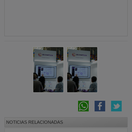
El CEEI de Guadalajara impulsa el ecosistema
empresarial con una jornada de puertas
abiertas