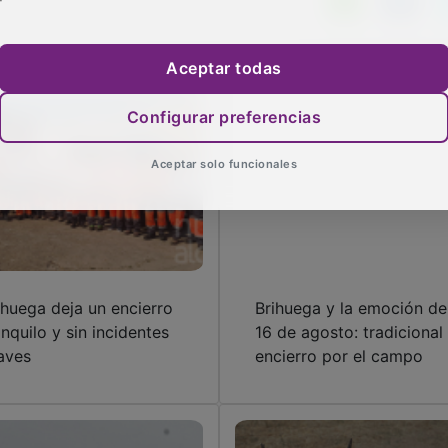
Aceptar todas
Configurar preferencias
Aceptar solo funcionales
ihuega deja un encierro
Brihuega y la emoción de
anquilo y sin incidentes
16 de agosto: tradicional
aves
encierro por el campo