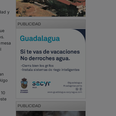
dad y
PUBLICIDAD
que
os.
a mesa
l
an
Algo
 10
este
PUBLICIDAD