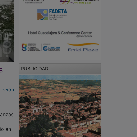
s
PUBLICIDAD
acción
nanzas
do en