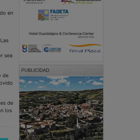
ido en
 Las
r sea
PUBLICIDAD
o de
movido
tes de
n los