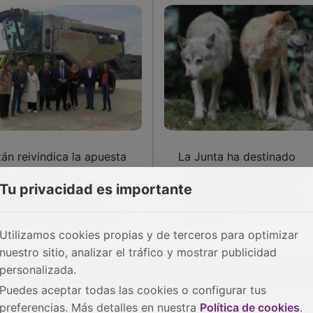
zán reivindica la apuesta
La Junta ha destinado
 la Junta por el
más de 378.593 euros en
Tu privacidad es importante
sarrollo de la
los últimos 5 años para
ricultura de precisión
ayudas a paliar los daños
n 46 millones en ayudas
por lobos
Utilizamos cookies propias y de terceros para optimizar
nuestro sitio, analizar el tráfico y mostrar publicidad
personalizada.
Puedes aceptar todas las cookies o configurar tus
preferencias. Más detalles en nuestra
Política de cookies
.