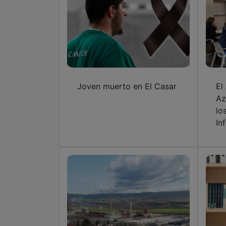
Joven muerto en El Casar
El
Az
lo
In