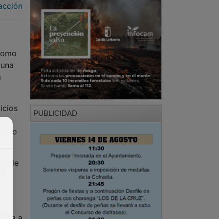
acción
 como
 una
a
icios
PUBLICIDAD
e
rmado
ca de
na
igada a