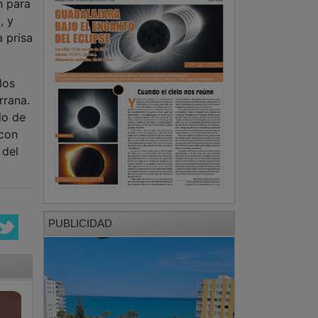
n para
, y
 prisa
los
rrana.
lo de
 con
 del
PUBLICIDAD