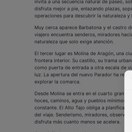
invita a una secuencia natural de paseo, s
disfruta mejor a pie, enlazando plazas, so
operaciones para descubrir la naturaleza y 
Muy cerca aparece Barbatona y el castro de
viajero encuentra senderos, miradores hacia
naturaleza que solo exige atención.
El tercer lugar es Molina de Aragón, una 
frontera interior. Su castillo, su trama urb
como puerta de entrada a otra escala de vi
luz. La apertura del nuevo Parador ha ref
explorar la comarca.
Desde Molina se entra en el cuarto gran ref
hoces, caminos, agua y pueblos mínimos don
constante. El Alto Tajo obliga a planificar,
del viaje. Senderismo, miradores, observac
disfruta más cuanto menos se acelera.