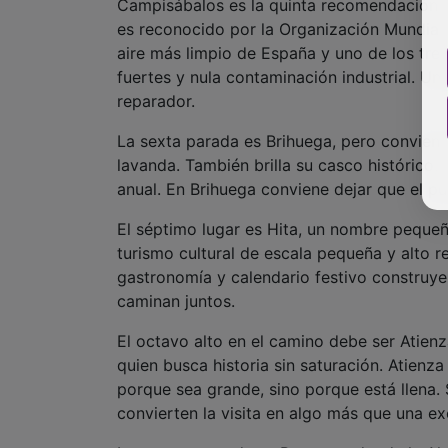
Campisábalos es la quinta recomendación qu
es reconocido por la Organización Mundial 
aire más limpio de España y uno de los tres
fuertes y nula contaminación industrial. Un
reparador.
La sexta parada es Brihuega, pero conviene 
lavanda. También brilla su casco histórico, l
anual. En Brihuega conviene dejar que el 
El séptimo lugar es Hita, un nombre peque
turismo cultural de escala pequeña y alto 
gastronomía y calendario festivo construye
caminan juntos.
El octavo alto en el camino debe ser Atien
quien busca historia sin saturación. Atienz
porque sea grande, sino porque está llena. S
convierten la visita en algo más que una ex