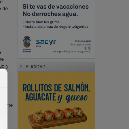
se
e de
e
ne
ud y
PUBLICIDAD
a
es,
 parte
 se