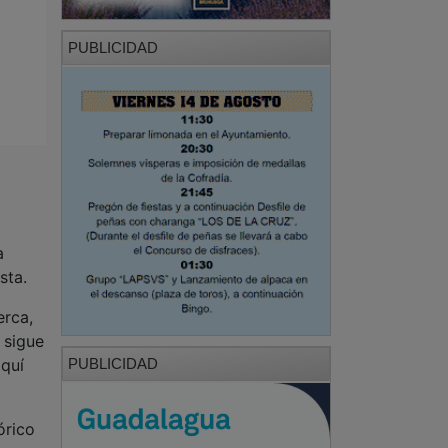
PUBLICIDAD
a
ista.
erca,
 sigue
PUBLICIDAD
aquí
órico