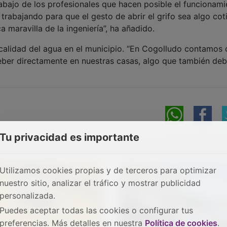
bajo de los profesionales que hacen posible el funcionami
 trabajando para que el gesto de abrir el grifo sea algo cot
maravilla de la ingeniería”, ha añadido.
a calidad del agua en el municipio. “En Cogolludo contamos
eber directamente en nuestras casas, algo que también d
Tu privacidad es importante
Utilizamos cookies propias y de terceros para optimizar
nuestro sitio, analizar el tráfico y mostrar publicidad
personalizada.
Puedes aceptar todas las cookies o configurar tus
preferencias. Más detalles en nuestra
Política de cookies
.