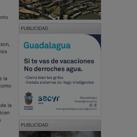
ento
PUBLICIDAD
 son,
hos
e la
 como
de la
icen
s
PUBLICIDAD