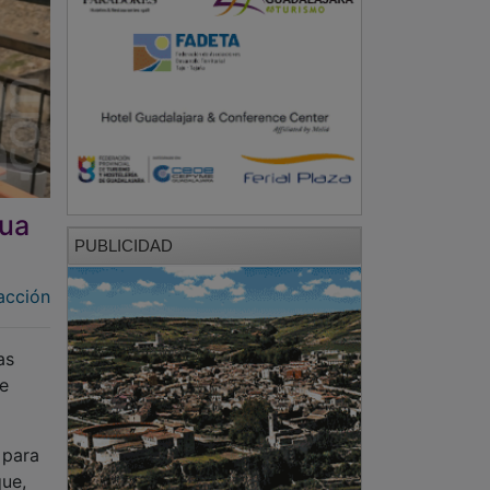
gua
PUBLICIDAD
acción
as
ue
 para
que,