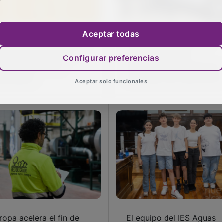
Aceptar todas
rte suministro de agua
La MAS incorpora una
ra el 21 de mayo en
furgoneta híbrida
Configurar preferencias
tas dos zonas de
enchufable para reforzar
adalajara
el trabajo del Laboratori
Aceptar solo funcionales
ropa acelera el fin de
El equipo del IES Aguas