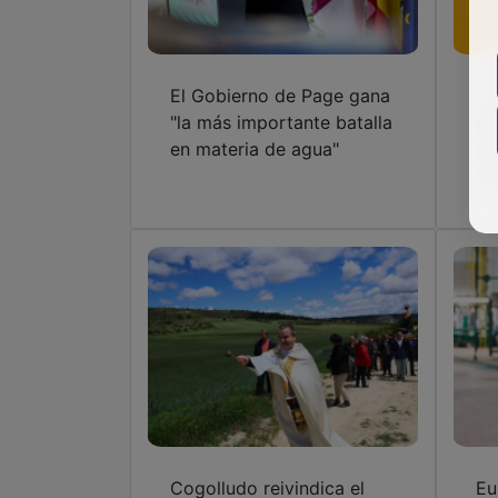
El Gobierno de Page gana
Co
"la más importante batalla
pa
en materia de agua"
es
Gu
Cogolludo reivindica el
Eu