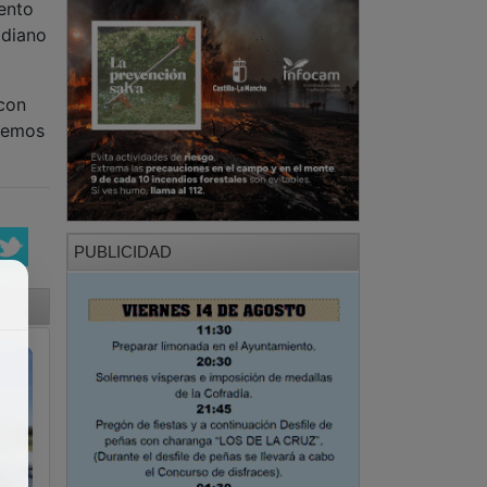
ento
idiano
 con
ebemos
PUBLICIDAD