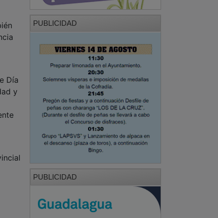
PUBLICIDAD
bién
ncia
e Día
dad y
ente
incial
PUBLICIDAD