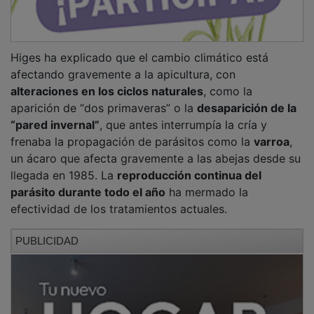
Higes ha explicado que el cambio climático está
afectando gravemente a la apicultura, con
alteraciones en los ciclos naturales
, como la
aparición de “dos primaveras” o la
desaparición de la
“pared invernal”
, que antes interrumpía la cría y
frenaba la propagación de parásitos como la
varroa
,
un ácaro que afecta gravemente a las abejas desde su
llegada en 1985. La
reproducción continua del
parásito durante todo el año
ha mermado la
efectividad de los tratamientos actuales.
PUBLICIDAD
Desde el centro, donde también se analizan muestras
de miel y cera procedentes de toda España, se aboga
por un
uso adecuado de medicamentos veterinarios
,
evitando tratamientos artesanales que pueden generar