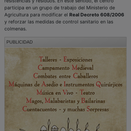
El director del centro,
José Alberto Viñuelas
, ha
reclamado que la
Ley del Medicamento Veterinario
(RD 666/2023)
incluya un apartado específico para
investigación
, al considerar que la normativa actual
dificulta el desarrollo de nuevas soluciones ante
patologías emergentes en la apicultura.
PUBLICIDAD