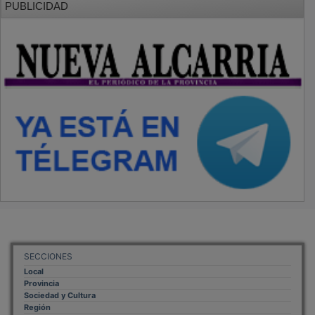
Región
Deportes
Economía
Opinión
NUEVA ALCARRIA
Quiénes somos
MÁS INFORMACIÓN
Aviso Legal
Política de Privacidad
Politica de Cookies
Mas informacion sobre las cookies
BASES CONCURSO FOTOGRAFÍA LAVANDA
OTROS ENLACES
Sistemas Integrales Cualificados
Entrada Bloggers
Aviso Legal
Configuración de Cookies
Empleo Trabajando.es
Tiempo: 0.1085 seg., Memoria Usada: 0.94 MB
Diseño web
Inweb
© 2015 - 2026
Volver arriba