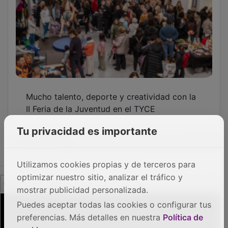
Mucho talento, deporte y creatividad con la
II Feria de la Juventud en el TYCE
Tu privacidad es importante
OTRAS NOTICIAS
Utilizamos cookies propias y de terceros para
GUADA TV MEDIA
optimizar nuestro sitio, analizar el tráfico y
mostrar publicidad personalizada.
Puedes aceptar todas las cookies o configurar tus
preferencias. Más detalles en nuestra
Política de