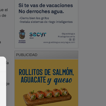
ue el
n de
a
PUBLICIDAD
jería
mo eje