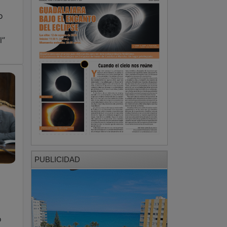
o
l”
PUBLICIDAD
o