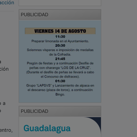
acción
PUBLICIDAD
a
ción
o a
o
PUBLICIDAD
entro,