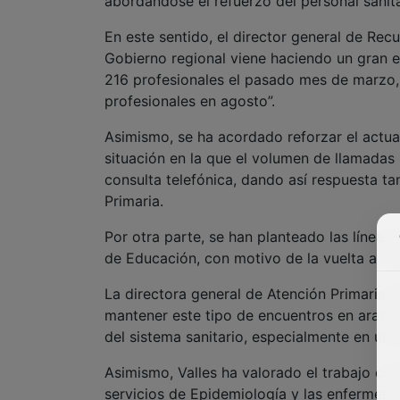
abordándose el refuerzo del personal sanita
En este sentido, el director general de Re
Gobierno regional viene haciendo un gran e
216 profesionales el pasado mes de marzo, 
profesionales en agosto”.
Asimismo, se ha acordado reforzar el actua
situación en la que el volumen de llamadas
consulta telefónica, dando así respuesta t
Primaria.
Por otra parte, se han planteado las líneas
de Educación, con motivo de la vuelta a cl
La directora general de Atención Primaria d
mantener este tipo de encuentros en aras d
del sistema sanitario, especialmente en un
Asimismo, Valles ha valorado el trabajo con
servicios de Epidemiología y las enfermeras