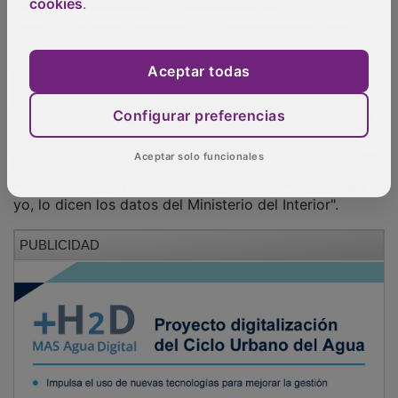
cookies
.
El también concejal en Cabanillas del Campo no ha
comprado el relato utilizado por la portavoz socialista
para votar en contra de la moción. Desde el equipo de
Aceptar todas
Gobierno se han presentado una serie de medidas que
realiza la subdelegación del Gobierno en este asunto.
Configurar preferencias
A este respecto Arcángel ha asegurado que estas
actuaciones "no funcionan, porque si los delitos siguen
Aceptar solo funcionales
aumentando, hay algo que no funciona. Y no lo digo
yo, lo dicen los datos del Ministerio del Interior".
PUBLICIDAD