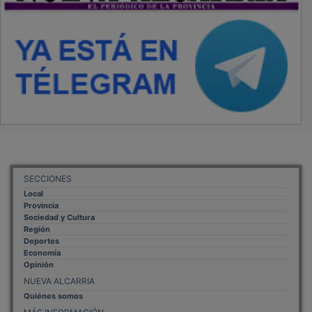
SECCIONES
Local
Provincia
Sociedad y Cultura
Región
Deportes
Economía
Opinión
NUEVA ALCARRIA
Quiénes somos
MÁS INFORMACIÓN