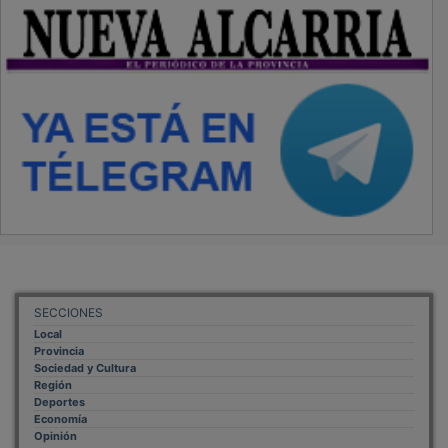
SECCIONES
Local
Provincia
Sociedad y Cultura
Región
Deportes
Economía
Opinión
NUEVA ALCARRIA