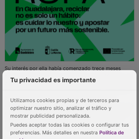
Su interés por ella había comenzado trece meses
antes. A él le gustaba ir a estudiar a una biblioteca. Un
día, leyendo un libro, “El valor de la palabra dada”, vio
Tu privacidad es importante
en el margen de una de sus páginas unas notas que le
impactaron. Estaban escritas con una letra que
Utilizamos cookies propias y de terceros para
reflejaba una mente lúcida, y decían así: “Si el título de
optimizar nuestro sitio, analizar el tráfico y
este libro fuera real no harían falta notarios, ni firmas,
mostrar publicidad personalizada.
ni contratos, solo el honor y la palabra”. Al final, un
nombre:
Cristina de la Maza
.
Puedes aceptar todas las cookies o configurar tus
preferencias. Más detalles en nuestra
Política de
PUBLICIDAD