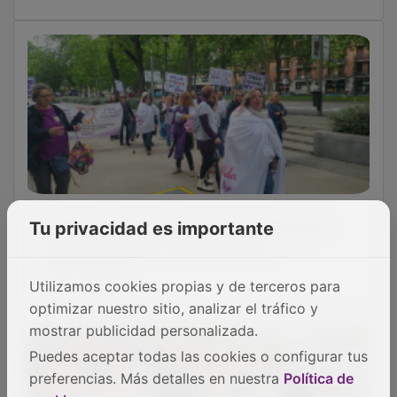
Fibro La Mancha Vida protesta en Madrid
Tu privacidad es importante
para pedir mayor visibilidad de la
fibromialgia
Utilizamos cookies propias y de terceros para
optimizar nuestro sitio, analizar el tráfico y
mostrar publicidad personalizada.
Puedes aceptar todas las cookies o configurar tus
preferencias. Más detalles en nuestra
Política de